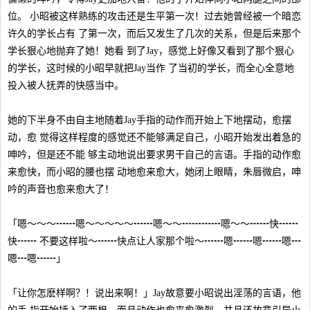
位。 小昭被这样熟练的攻击还是生平第一次！过去她曾经被一个暗恋
许久的学长占有 了第一次，而后又发生了几次的关系，但是后来那个
学长狠心地抛弃了她！她看 到了Jay，感觉上好像又看到了那个狠心
的学长，这时候的小昭早就把Jay当作 了当初的学长，而全心全意地
投入被人抚弄的快感当中。
她的下半身不由自主地随着Jay手指的动作而开始上下地摆动，愈摆
动，愈 觉得这样程度的感觉还不能够满足自己，小昭开始发出着急的
呻吟，但是还不能 够主动地说出要求男干自己的言语。手指的动作愈
来愈快，而小昭的腰也摆 动地愈来愈大，她闭上眼睛，朱唇微启，呻
吟的声音也愈来愈大了！
「嗯～～～┅┅嗯～～～～～┅┅嗯～～┅┅┅┅嗯～～┅┅快┅┅
快┅┅ 不要这样啦～┅┅快点让人家那个啦～┅┅嗯┅┅嗯┅┅嗯┅
嗯┅嗯┅┅」
「让你怎麽样啊？！说出来啊！」Jay故意要小昭说出淫荡的言语，他