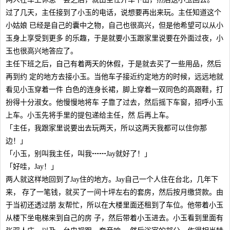
过了几天，主任接到了小玉的电话，说想要再出来玩。主任知道这个
小姑娘 已经是自己的囊中之物，自己也很高兴，但是他希望可以从小
玉身上享受到更多 的乐趣，于是就要小玉跟家里说要在外面过夜，小
玉也很高兴地答应了。
主任下班之后，自己有着两天的休假，于是就去买了一些用品，然后
再到约 定的地方去接小玉。当他车子接近约定地方的时候，远远地就
看见小玉穿着一件 白色的连身长裙，脚上穿着一双同色的高跟鞋，打
扮得十分淑女。他慢慢地将车 子靠了过去，然后摇下车窗，招呼小玉
上车。小玉先将手里的提包递给主任，然 后再上车。
「主任，我跟家里说要出去玩两天，所以这两天我都可以住你那
边！」
「小玉，别叫我主任，叫我┅┅Jay就好了！」
「好哇，Jay！」
两人就这样地回到了Jay住的地方。Jay自己一个人住在台北，几年下
来， 存了一笔钱，就买了一间十坪左右的套房，然后按月缴贷款。由
于当初还透过朋 友帮忙，所以在大楼里面还租到了车位。他带着小玉
从楼下坐电梯来到自己的房 子，然后带着小玉进去。小玉看到里面有