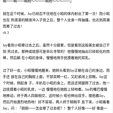
啊┅┅啊┅┅啊哟～～┅┅啊哟～～～┅┅」
就在这个时候，Jay已经忍不住地在小昭的体内射出了第一次！而小昭
也在 热滚滚的精液冲入子宫之后，整个人全身一阵抽搐，也达到高潮
而晕了过去！
ch.3
Jay看到小昭晕过去之后，虽然十分疲累，但是看到这般美女被自己干
到 死过去，那种成就感可是非比寻常的！他慢慢地抽出已经软化的肉
棒，然后躺 在小昭的身体，慢慢地用手抚摸着她的双乳。
过了好一会，小昭慢慢地醒来，她转头看到Jay正躺在自己的身边，而
手还 放在自己的胸部上面，不禁双颊一红，又赶紧闭上双眼。Jay这
个时候，侧起身 子，半趴在小昭的身上，而且还将腿跨了过去，他一
边抚摸着小昭的乳房，一边 慢慢地在她脸上轻吻着。Jay的嘴巴慢慢
地移动，终于两人四唇相交，这时候小 昭也伸出双手，搂抱着Jay，
然后开始激烈地热吻！好不容易，两人终于稍稍平 息下来，小昭看着
Jay，问∶「刚刚┅┅怎会晕了过去呢？！整个人好像┅┅好 像是┅