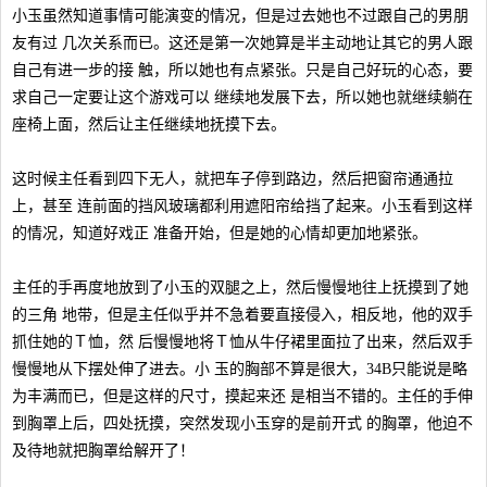
小玉虽然知道事情可能演变的情况，但是过去她也不过跟自己的男朋
友有过 几次关系而已。这还是第一次她算是半主动地让其它的男人跟
自己有进一步的接 触，所以她也有点紧张。只是自己好玩的心态，要
求自己一定要让这个游戏可以 继续地发展下去，所以她也就继续躺在
座椅上面，然后让主任继续地抚摸下去。
这时候主任看到四下无人，就把车子停到路边，然后把窗帘通通拉
上，甚至 连前面的挡风玻璃都利用遮阳帘给挡了起来。小玉看到这样
的情况，知道好戏正 准备开始，但是她的心情却更加地紧张。
主任的手再度地放到了小玉的双腿之上，然后慢慢地往上抚摸到了她
的三角 地带，但是主任似乎并不急着要直接侵入，相反地，他的双手
抓住她的Ｔ恤，然 后慢慢地将Ｔ恤从牛仔裙里面拉了出来，然后双手
慢慢地从下摆处伸了进去。小 玉的胸部不算是很大，34B只能说是略
为丰满而已，但是这样的尺寸，摸起来还 是相当不错的。主任的手伸
到胸罩上后，四处抚摸，突然发现小玉穿的是前开式 的胸罩，他迫不
及待地就把胸罩给解开了！