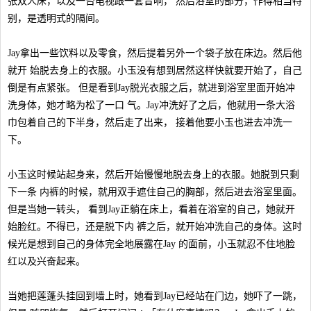
张双人床，以及一台电视跟一套音响， 然后浴室的部分，作得相当特
别，是透明式的隔间。
Jay拿出一些饮料以及零食，然后提着另外一个袋子放在床边。然后他
就开 始脱去身上的衣服。小玉没有想到居然这样快就要开始了，自己
倒是有点紧张。 但是看到Jay脱光衣服之后，就进到浴室里面开始冲
洗身体，她才略为松了一口 气。Jay冲洗好了之后，他就用一条大浴
巾包着自己的下半身，然后走了出来， 接着他要小玉也进去冲洗一
下。
小玉这时候站起身来，然后开始慢慢地脱去身上的衣服。她脱到只剩
下一条 内裤的时候，就用双手遮住自己的胸部，然后进去浴室里面。
但是当她一转头， 看到Jay正躺在床上，看着在浴室的自己，她就开
始脸红。不得已，还是脱下内 裤之后，就开始冲洗自己的身体。这时
候光是想到自己的身体完全地展露在Jay 的面前，小玉就忍不住地脸
红以及兴奋起来。
当她把莲蓬头挂回到墙上时，她看到Jay已经站在门边，她吓了一跳，