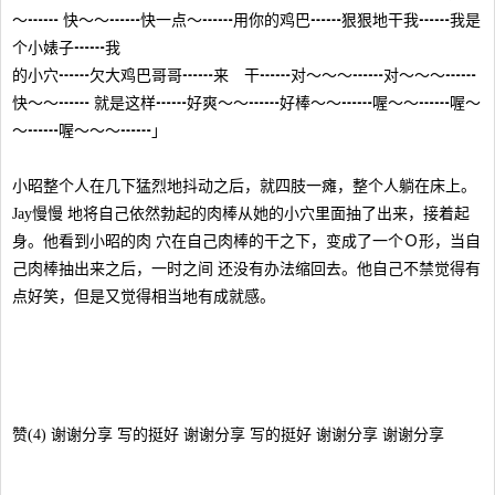
～┅┅ 快～～┅┅快一点～┅┅用你的鸡巴┅┅狠狠地干我┅┅我是
个小婊子┅┅我
的小穴┅┅欠大鸡巴哥哥┅┅来 干┅┅对～～～┅┅对～～～┅┅
快～～┅┅ 就是这样┅┅好爽～～┅┅好棒～～┅┅喔～～┅┅喔～
～┅┅喔～～～┅┅」
小昭整个人在几下猛烈地抖动之后，就四肢一瘫，整个人躺在床上。
Jay慢慢 地将自己依然勃起的肉棒从她的小穴里面抽了出来，接着起
身。他看到小昭的肉 穴在自己肉棒的干之下，变成了一个Ｏ形，当自
己肉棒抽出来之后，一时之间 还没有办法缩回去。他自己不禁觉得有
点好笑，但是又觉得相当地有成就感。
赞(4) 谢谢分享 写的挺好 谢谢分享 写的挺好 谢谢分享 谢谢分享