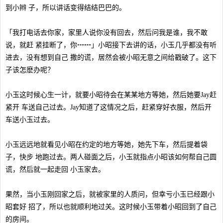
到小辫 子，所以讲话变得结结巴巴的。
「我打电话去你家，家里人说你没有回去，然后问我是谁，我不敢
说，就赶 紧挂断了，你┅┅」小昭接下去讲的话，小玉几乎都没有听
进去，没有想到自己 撒的谎，居然会被小昭无意之间给戳破了。这下
子该怎麽办呢？
小玉这时候心生一计，就要小昭待会在某某地方等她，然后她要Jay赶
紧开 车送自己过去。Jay知道了这情况之后，赶紧穿好衣服，然后开
车送小玉过去。
小玉远远地就看见小昭在约定的地方等她，她先下车，然后提着袋
子，快步 地跑过去。两人碰面之后，小玉就指点小昭该如何帮自己圆
谎，然后就一起走回 小玉家去。
果然，当小玉刚回家之后，就被家里的人质问，但幸亏小玉已经跟小
昭套好 招了，所以也就顺利地过关。这时候小玉带着小昭回到了自己
的房间。