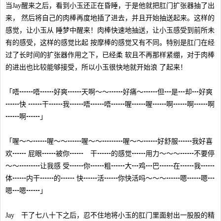
当Jay醒来之后，看到小玉还正在昏睡，于是他就把肛门扩张器抽了出
来， 然后将自己的肉棒再度地插了进去，并且开始抽送起来。这样的
感觉，让小玉从 睡梦中醒来！肉棒快速地抽送，让小玉感受到前所未
有的感受，这样的感觉比起 按摩棒的感觉又有不同。特别是肛门在经
过了长时间的扩张器作用之下，已经柔 软且不再那样紧绷，对于肉棒
的进出也比较能够接受，所以小玉很快地就开始浪 了起来！
「唔┅┅唔┅┅好爽┅┅天啊～～┅┅好痛～┅┅但┅是┅却┅好爽
┅┅快 ┅┅干┅┅我┅┅唔┅┅唔┅┅喔┅┅喔┅┅啊┅┅啊┅┅啊
┅┅啊┅┅」
「喔～～┅┅喔～～┅┅喔～～┅┅┅喔～～┅┅好舒服┅┅我好喜
欢┅┅ 屁眼┅┅被你┅┅ 干┅┅的感觉┅┅用力～～～┅┅不要停
～～┅┅┅让我感 受┅┅你┅┅粗┅┅大┅鸡┅巴┅┅在┅┅我┅┅
体┅┅内干┅┅的┅┅ 快┅┅活┅┅你快活吗～～～┅┅嗯┅┅嗯┅
嗯┅嗯┅┅」
Jay 干了七八十下之后，忍不住地将小玉的肛门里面射出一股股的精