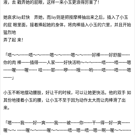
液，去 戳弄她的屁眼，这样一来小玉更浪得厉害了！
她哀求Jay赶快 弄她，而Jay则是把按摩棒抽出来之后，插入了小玉
的屁 眼里面，接着捧起她的身体，将肉棒插入小玉的穴里，并且开始
猛烈地
弄了起 来！
「唔～～┅┅唔～～┅┅嗯～～┅┅嗯～～┅┅好棒┅┅好舒服┅┅
你的肉 棒┅┅插得┅┅人家┅┅好快活哟～～～┅┅唔┅┅唔┅┅嗯
┅┅喔┅┅喔┅┅ 哇┅┅耶┅┅咿┅┅哦┅┅哟┅┅唔┅┅唔┅┅嗯
┅┅」
小玉不断地摆动腰肢，好让干的时候，可以让她更快活。他的双手 如
其份地搂着小玉的腰，让小玉不至于因为动作太大而让肉棒滑了出
来。
「嗯┅┅我┅┅好┅爽┅┅我┅┅被┅┅你┅┅干┅得┅好┅爽┅┅
喔～～ ┅┅喔～～┅┅喔～～┅┅唔┅嗯┅唔┅嗯┅啊┅喔～～┅┅