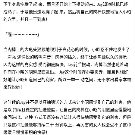
下半身悬空腾了起 来，而且还开始上下摆动起来。Jay知道时机已经
成熟了，于是他迅速地爬了起 来，然后将自己的肉棒快速地插入小昭
的穴里，并且一干到底！
「喔～～～～┅┅」
当肉棒上的大龟头狠狠地顶到子宫花心的时候，小昭忍不住地发出了
一声充 满愉悦的喊叫声音！肉棒的插入，终于让她焦躁以久的感觉，
因为这样的充实感 受而彻底解决。Jay前后摆动，肉棒当然也随着动
作而在小昭的阴道里面进出。 Jay这个时候存心要卖弄，而且也想好
好地让小昭知道自己的利害，所以一举一 动之间，无不拿出看家本领
来取悦她！
这时候的Jay并不是以狂抽猛送的方式来让小昭感觉到自己的利害，他
是以 持续且稳定的抽送速度，让自己的肉棒在小昭的阴道里面慢慢地
来回进出。这种 方式虽然没有办法让人很快地感受到它的利害，但是
只是这种抽送能够持续二十 分钟以上，再厉害的女人也会受不了这种
缓缓且慢慢累积的快感！