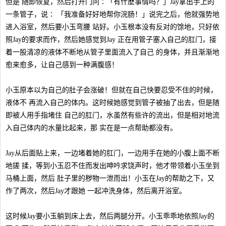
但是 随即恢复，然后打开门问∶「有什麽事情吗？」Jay拿出手上的
一条管子，说∶ 「我准备好好地帮你浣肠！」说完之后，他就强势地
进入浴室，然后要小玉弯腰 站好。小玉根本没有反对的馀地，只好依
照Jay的要求而作，然后她感觉到Jay 正在用管子塞入自己的肛门，接
着一股清凉的液体不断地从管子里面流入了自己 的身体，并且渐渐地
愈来愈多，让自己感到一种满腹感！
小玉原本以为自己的肚子会涨破！但就在自己快要忍受不住的时候，
液体不 再流入自己的体内。这时候她感觉到管子被抽了出去，但是随
即被人用手指堵住 自己的肛门，水虽然有些许的流出，但是相对地流
入自己体内的水量比起来，那 实在是一点帮助都没有。
Jay从后面贴上来，一边堵着她的肛门，一边用手在她的小腹上面不断
地搓 揉，等到小玉忍不住而发出呻吟求饶声时，他才带领着小玉坐到
马桶上面，然后 肚子里的秽物一泄而出！小玉在Jay的帮助之下，又
作了两次，然后Jay才跟她 一起冲洗身体，然后离开浴室。
这时候Jay要小玉躺到床上去，然后两腿分开。小玉乖乖地依照Jay的