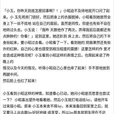
「小玉，你昨天到底怎麽回事啊？！」小昭迫不及待地就开口问了起
来。小 玉先将房门锁好，然后把身上的衣服脱掉，小昭看到她居然全
身上下一丝不挂地 站在自己的面前，虽然是同性，但是也有些不自在
地转过头去。小玉说∶「我昨 天跟他作了两次，弄得我前后面都还有
点肿肿的！你看！」说到这里，她还趴到 床上去，然后将自己的下半
身抬起来，要小昭过去看。小昭看了一下，看到她的 阴唇果然还有些
许的红肿，自己的心里也感受到相当程度的震撼！这要怎样的作 爱才
会造成这种情况呢？小玉看到小昭这样的表情之后，也爬起来说了昨
晚上的
情况以及今天的情况，听得小昭自己心里也痒了起来！手不禁地放到
两腿中间，
然后脸上也红了起来！
小玉看到小昭这样的神情，知道春心已动，她问小昭是否愿意也尝试
一下？ 小昭喜出望外地看着她，然后小玉就打电话给Jay，请他开车
过来接小昭。原来 小玉本来舍不得Jay，本来准备回到家里之后，就
又要马上出去跟Jay好好地继 续享受，所以Jay原本就把车停在不远