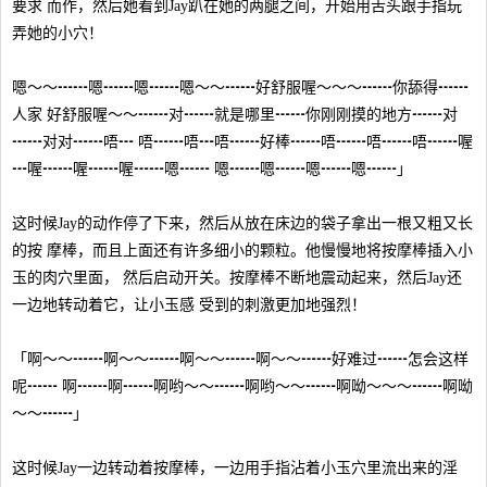
要求 而作，然后她看到Jay趴在她的两腿之间，开始用舌头跟手指玩
弄她的小穴！
嗯～～┅┅嗯┅┅嗯┅┅嗯～～┅┅好舒服喔～～～┅┅你舔得┅┅
人家 好舒服喔～～┅┅对┅┅就是哪里┅┅你刚刚摸的地方┅┅对
┅┅对对┅┅唔┅ 唔┅┅唔┅唔┅┅好棒┅┅唔┅┅唔┅┅唔┅┅喔
┅喔┅┅喔┅┅喔┅┅嗯┅┅ 嗯┅┅嗯┅┅嗯┅┅嗯┅┅」
这时候Jay的动作停了下来，然后从放在床边的袋子拿出一根又粗又长
的按 摩棒，而且上面还有许多细小的颗粒。他慢慢地将按摩棒插入小
玉的肉穴里面， 然后启动开关。按摩棒不断地震动起来，然后Jay还
一边地转动着它，让小玉感 受到的刺激更加地强烈！
「啊～～┅┅啊～～┅┅啊～～┅┅啊～～┅┅好难过┅┅怎会这样
呢┅┅ 啊┅┅啊┅┅啊哟～～┅┅啊哟～～┅┅啊呦～～～┅┅啊呦
～～┅┅」
这时候Jay一边转动着按摩棒，一边用手指沾着小玉穴里流出来的淫