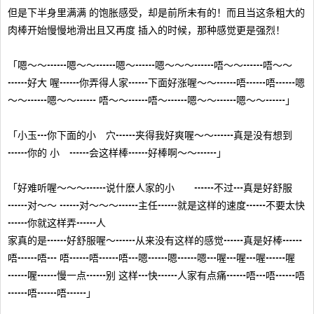
但是下半身里满满 的饱胀感受，却是前所未有的！而且当这条粗大的
肉棒开始慢慢地滑出且又再度 插入的时候，那种感觉更是强烈！
「嗯～～┅┅嗯～～┅┅嗯～┅┅嗯～～～┅┅唔～～┅┅唔～～
┅┅好大 喔┅┅你弄得人家┅┅下面好涨喔～～┅┅唔┅┅唔┅┅嗯
～～┅┅嗯～～┅┅ 唔～～┅┅唔～┅┅嗯～～┅┅嗯～～┅┅」
「小玉┅你下面的小 穴┅┅夹得我好爽喔～～┅┅真是没有想到
┅┅你的 小 ┅┅会这样棒┅┅好棒啊～～┅┅」
「好难听喔～～～┅┅说什麽人家的小 ┅┅不过┅真是好舒服
┅┅对～～ ┅┅对～～～┅┅主任┅┅就是这样的速度┅┅不要太快
┅┅你就这样弄┅┅人
家真的是┅┅好舒服喔～┅┅从来没有这样的感觉┅┅真是好棒┅┅
唔┅┅唔┅ 唔┅┅唔┅┅唔┅嗯┅┅嗯┅┅嗯┅喔┅喔┅喔┅┅喔
┅┅喔┅┅慢一点┅┅别 这样┅快┅┅人家有点痛┅┅唔┅唔┅┅唔
┅┅唔┅┅唔┅┅」