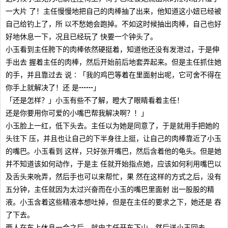
一大片 了！主任慢慢地把自己的肉棒抽了出来，他知道这小妞已经被
自己给钓上了，所 以不愁她会跑掉。不如这时候抽出肉棒，自己也好
好地休息一下，况且已经玩了 快要一个钟头了。
小玉看到主任胯下的肉棒依然硬挺着，知道他还没有发泄过，于是伸
手出去 握着主任的肉棒，然后开始前后地套弄起来。但是主任抓住她
的手，并且靠过去 说∶「我的鸡巴等着在里面射出呢，它可舍不得在
你手上就解决了！还 是┅┅」
「还是怎样？」小玉有些不了解，瞪大了眼睛看着主任！
还是你要用你可爱的小嘴巴帮我解决啊？！」
小玉脸上一红，低下头去。主任以为她是同意了，于是就用手把她的
头往下 压，并且也让自己的下半身往上挺，让自己的肉棒靠近了小玉
的嘴巴。小玉看到 这样，只好张开嘴巴，然后含着他的龟头。但是她
并不知道该如何动作，于是主 任就开始指点她，应该如何利用嘴巴以
及舌头来吮弄，然后手也可以来帮忙，果 然在这样的方式之后，没有
五分钟，主任就因为太过兴奋而在小玉的嘴巴里面射 出一股股的精
液。小玉含着这些精液本想吐掉，但是在主任的要求之下，她还是 吞
了下去。
两人在车上休息一会之后，就由主任开车下山，然后送小玉回去。