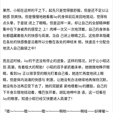
果然，小昭在这样的干之下，起先只是觉得狠舒服，但是还不足以让
她感 到爽快。但是慢慢地她看着Jay的身体前后来回地晃动，觉得有
点头晕，于是就 闭上了眼睛。但是这样一来，却让自己的全部精神都
集中在下身被弄的感受之 上！肉棒一次又一次地顶着，自己的身体各
处都蕴藏着极大的快感与高潮，当自 己闭上眼睛之后，这些原本隐藏
在各处的快感像是沿着所以分散在各处的神经末 梢，快速且十分配合
地流入自己脑袋之中！
而且这时候，Jay的干还没有停止的迹象，这样的情况，对于让小昭达
到 高潮，有着极大的帮助！小昭的双手紧抓着床单，她微微地睁开眼
睛，看到Jay 正以很享受的眼光盯着自己看，她连忙再度地闭上眼
睛，但是体内汹涌的快感与 刺激，让她没有办法继续地再保持沉默，
她没有办法再忍受下去了，她的双腿紧 紧地缠着Jay的腰肢，自己的
下半身忘情地扭动着，嘴巴张开着，胡乱地呻吟浪 语，这一切看在
Jay的眼里，知道小昭已经又快要进入高潮了！
「嗯～～┅┅嗯～～┅┅嗯～～┅┅啊哟～～┅┅啊吱┅┅好棒喔～