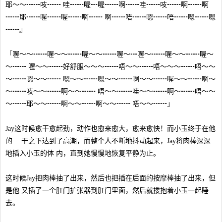
耶～～┅┅吱┅┅ 哇┅┅喔┅喔┅┅啊┅┅哇┅┅吱┅┅啊┅┅啊
┅┅耶┅┅喔┅┅喔┅┅啊┅┅ 啊┅┅唔┅┅嗯┅┅唔┅┅嗯┅┅嗯
┅┅』
「喔～～┅┅喔～～┅┅喔～～┅┅喔～┅喔～┅┅喔～～┅┅喔～
～┅┅ 喔～～┅┅好舒服～～～┅┅唔～～┅┅唔～～～┅┅唔～～
～┅┅嗯～～┅┅ 嗯～～┅┅嗯～～┅┅啊～～┅┅喔～～┅┅啊～
～┅┅吱～～┅┅啊～～┅┅ 唔～～┅┅哇～～┅┅啊～┅┅唔～～
～┅┅耶～～┅┅啊～～┅┅啊～～┅┅ 唔～～┅┅」
Jay这时候愈干愈起劲，动作也愈来愈大，愈来愈快！而小玉终于在他
的 干之下达到了高潮，而整个人不断地抖动起来，Jay将肉棒深深
地插入小玉的体 内，直到她慢慢地恢复平静为止。
这时候Jay把肉棒抽了出来，然后也把插在后面的按摩棒抽了出来，但
是他 又插了一个肛门扩张器到肛门里面，然后就搂抱着小玉一起睡
去。