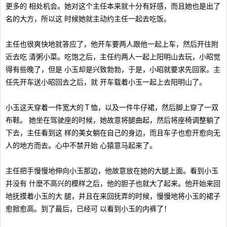
更多的 相处机会。她对这个主任本来就十分有好感，而且她也是出了
名的大方，所以这 时候她就主动约主任一起去吃饭。
主任也很爽快地就答应了，他开车要两人跟他一起上车，然后开往附
近去吃 清粥小菜。吃饱之后，主任约两人一起上阳明山去玩，小昭觉
得有些晚了，但是 小玉却是兴致勃勃，于是，小昭就要求先回家。主
任先开车送小昭回去之后，就 开车载着小玉一起上去阳明山了。
小玉这天穿着一件宽大的Ｔ恤，以及一件牛仔裙，然后脚上穿了一双
布鞋。 她坐在驾驶座的时候，她故意将腿曲起，然后将座椅调整躺了
下去，主任看到这 样的美女躺在自己的身边，而且车子也愈开愈向无
人的地方而去。心中不禁开始 心猿意马起来了。
主任把手慢慢地伸向小玉那边，他故意放在她的大腿上面。看到小玉
并没有 什麽不高兴的模样之后，他的胆子也就大了起来。他开始来回
地抚摸着小玉的大 腿，并且在来回抚弄的时候，慢慢地将小玉的裙子
愈掀愈高。到了最后，已经可 以看到小玉的内裤了！