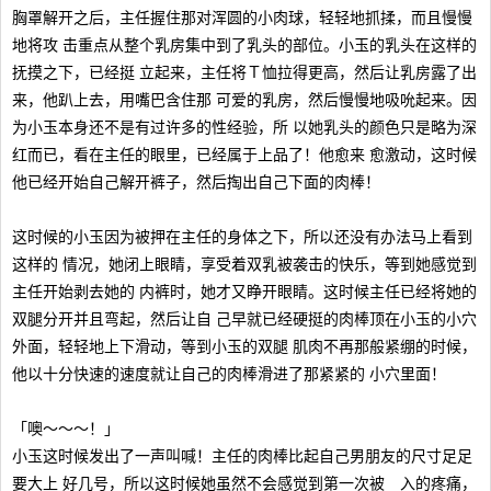
胸罩解开之后，主任握住那对浑圆的小肉球，轻轻地抓揉，而且慢慢
地将攻 击重点从整个乳房集中到了乳头的部位。小玉的乳头在这样的
抚摸之下，已经挺 立起来，主任将Ｔ恤拉得更高，然后让乳房露了出
来，他趴上去，用嘴巴含住那 可爱的乳房，然后慢慢地吸吮起来。因
为小玉本身还不是有过许多的性经验，所 以她乳头的颜色只是略为深
红而已，看在主任的眼里，已经属于上品了！他愈来 愈激动，这时候
他已经开始自己解开裤子，然后掏出自己下面的肉棒！
这时候的小玉因为被押在主任的身体之下，所以还没有办法马上看到
这样的 情况，她闭上眼睛，享受着双乳被袭击的快乐，等到她感觉到
主任开始剥去她的 内裤时，她才又睁开眼睛。这时候主任已经将她的
双腿分开并且弯起，然后让自 己早就已经硬挺的肉棒顶在小玉的小穴
外面，轻轻地上下滑动，等到小玉的双腿 肌肉不再那般紧绷的时候，
他以十分快速的速度就让自己的肉棒滑进了那紧紧的 小穴里面！
「噢～～～！」
小玉这时候发出了一声叫喊！主任的肉棒比起自己男朋友的尺寸足足
要大上 好几号，所以这时候她虽然不会感觉到第一次被 入的疼痛，