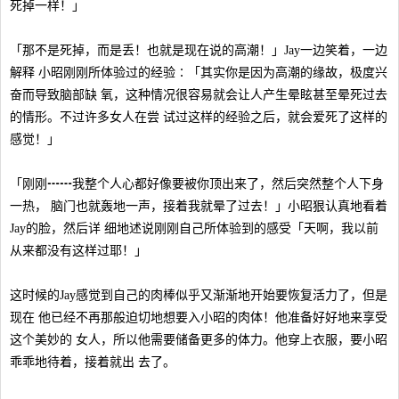
死掉一样！」
「那不是死掉，而是丢！也就是现在说的高潮！」Jay一边笑着，一边
解释 小昭刚刚所体验过的经验∶「其实你是因为高潮的缘故，极度兴
奋而导致脑部缺 氧，这种情况很容易就会让人产生晕眩甚至晕死过去
的情形。不过许多女人在尝 试过这样的经验之后，就会爱死了这样的
感觉！」
「刚刚┅┅我整个人心都好像要被你顶出来了，然后突然整个人下身
一热， 脑门也就轰地一声，接着我就晕了过去！」小昭狠认真地看着
Jay的脸，然后详 细地述说刚刚自己所体验到的感受「天啊，我以前
从来都没有这样过耶！」
这时候的Jay感觉到自己的肉棒似乎又渐渐地开始要恢复活力了，但是
现在 他已经不再那般迫切地想要入小昭的肉体！他准备好好地来享受
这个美妙的 女人，所以他需要储备更多的体力。他穿上衣服，要小昭
乖乖地待着，接着就出 去了。