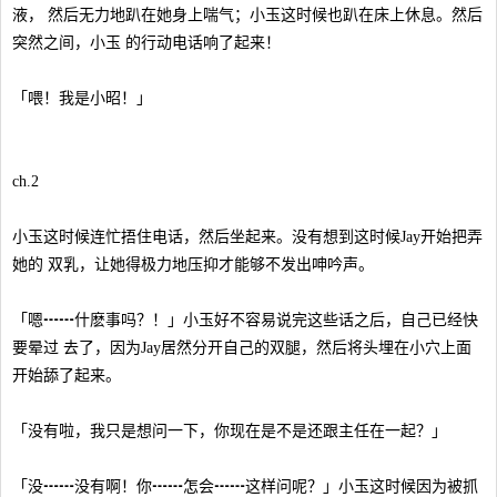
液， 然后无力地趴在她身上喘气；小玉这时候也趴在床上休息。然后
突然之间，小玉 的行动电话响了起来！
「喂！我是小昭！」
ch.2
小玉这时候连忙捂住电话，然后坐起来。没有想到这时候Jay开始把弄
她的 双乳，让她得极力地压抑才能够不发出呻吟声。
「嗯┅┅什麽事吗？！」小玉好不容易说完这些话之后，自己已经快
要晕过 去了，因为Jay居然分开自己的双腿，然后将头埋在小穴上面
开始舔了起来。
「没有啦，我只是想问一下，你现在是不是还跟主任在一起？」
「没┅┅没有啊！你┅┅怎会┅┅这样问呢？」小玉这时候因为被抓