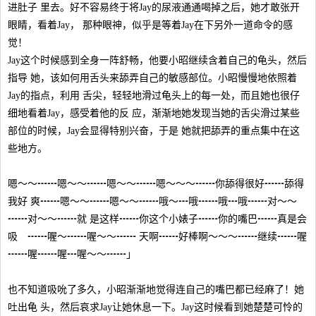
进肚子 里去。好不容易终于将Jay的尿液通通喝掉之后，她才敢张开
眼睛，看着Jay， 那种眼神，似乎是等着Jay在下另外一道命令的感
觉！
Jay这个时候感到全身一阵舒畅，他要小昭继续含着自己的龟头，然后
指导 她，该如何用舌头来舔弄自己的敏感部位。小昭慢慢地依照着
Jay的指点，利用 舌尖，轻轻地滑过龟头上的每一处，而且她也很仔
细地看着Jay，感受着他的反 应，渐渐地她发现当她的舌尖滑过某些
部位的时候，Jay会显得特别兴奋，于是 她就把舔弄的重点集中在这
些地方。
嗯～～┅┅嗯～～┅┅嗯～～┅┅嗯～～～┅┅你舔得很好┅┅舔得
我好 爽┅┅嗯～～┅┅嗯～～┅┅哦～┅哦┅┅哦┅哦┅┅对～～
┅┅对～～┅┅就 是这样┅┅你这个小婊子┅┅你的嘴巴┅┅真是会
吸 ┅┅喔～┅┅喔～～┅┅ 天啊┅┅好棒啊～～～┅┅继续┅┅喔
┅┅喔┅┅喔┅喔～～┅┅」
也不知道吸吮了多久，小昭渐渐地觉得连自己的嘴巴都已经麻了！她
吐出龟 头，然后哀求Jay让她休息一下。Jay这时候看到她楚楚可怜的