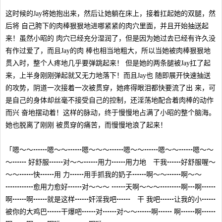
这时候的Jay将她抱出来，然后让她躺在床上，接着扛起她的双腿，然
后将 自己胯下的肉棒狠狠地进哪紧紧的肉穴里面，并且开始抽送起
来！虽然小昭的 肉穴已经充分湿润了，但是因为她过去已经有许久没
有作过爱了，而且Jay的肉 棒也相当地粗大，所以当她被肉棒狠狠地
贯入时，整个人疼地几乎要弹跳起来！ 但是她的两条腿被Jay扛了起
来，上半身刚刚弹起就又无力地落下！而且Jay也 随即展开快速抽送
的攻势，阴道一次接着一次被贯穿，她疼得眼泪都快要流了出 来，可
是自己的身体却丝毫不接受自己的控制，还淫荡地配合着肉棒的动作
而兴 奋地摆动着！这样的脉动，终于慢慢地占满了小昭的整个脑海。
她也脱离了刚刚 被贯穿的痛苦，而慢慢地浪了起来！
「嗯～～┅┅嗯～～┅┅嗯～～～┅┅嗯～～┅┅嗯～～┅┅嗯～～
～┅┅ 好舒服┅┅对～～┅┅用力┅┅用力地 干我┅┅好舒服喔～
～～┅┅快┅┅用 力┅┅用手抓我的奶子┅┅啊～～┅┅啊～～
┅┅┅┅愈用力愈好┅┅对～～～ ┅┅天啊～～～┅┅┅啊┅啊┅┅
啊┅┅啊┅┅就是这样┅┅奸淫我吧┅┅ 干 我吧┅┅让我的小┅┅
被你的大鸡巴┅┅干爆吧┅┅对┅┅对～～┅┅啊┅┅ 啊┅┅啊┅┅