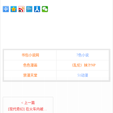
书包小说网
7色小说
色色漫画
（乱伦）妹汁NP
禁漫天堂
51动漫
< 上一篇
[现代奇幻] 在火车内被强暴