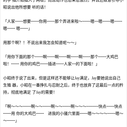
的手 指开始插入了两根，而且动作也愈来愈激烈，并且还故意引导小
昭说出他所想要 听的话！
「人家┅┅想要┅┅你用┅┅那个弄进来啦～┅┅嗯┅嗯┅┅嗯┅┅
嗯┅┅ 嗯┅┅」
用那个啊？！不说出来我怎会知道呢～～」
「用你下面的那个┅┅啊┅┅啊┅┅啊┅┅啊┅┅那个┅┅大鸡巴
啦！┅┅ 用你的鸡巴┅┅插进┅┅人家┅的下面啦！」
小昭终于说了出来，但是这样还不能够让Jay满足，Jay要她说出自己
生殖 器，小昭在一番挣扎与忍耐之后，终于也放弃了这最后一点的矜
持，彻底地满足 了Jay的需要！
「啊～～～┅┅啊～～┅┅啊～～┅┅啊～～～┅┅┅快点┅┅快点
┅┅用 你的大鸡巴┅┅ 进我的小骚穴里面┅┅嗯～～～～┅┅嗯～
～┅┅」