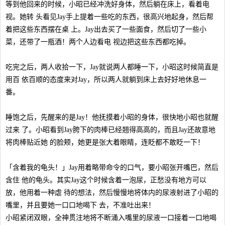
等到他回来的时候，小昭已经冲洗好身体，然后躺在床上，看着电
视。她转 头看见Jay手上提着一些吃的东西，很高兴地起身，然后帮
着把这些东西摆在桌 上。Jay出去买了一些面食，然后切了一些小
菜，还带了一瓶酒！两个人边看电 视边把这些东西都吃掉。
吃完之后，两人收拾一下，Jay就说两人都睡一下，小昭这时候简直是
用百 依百顺的态度来对Jay，所以两人就躺到床上去好好地休息一
番。
睡饱之后，先醒来的是Jay！他抚摸着小昭的身体，很快地小昭也就醒
过来 了。小昭看到Jay胯下的肉棒已经翘得高高的，而且Jay还故意地
将肉棒贴近她 的脸颊，她更是张大着眼睛，连眨都不敢眨一下！
「含着我的龟头！」Jay用着略带命令的口气，要小昭张开嘴巴，然后
含住 他的龟头。其实Jay这个时候含着一泡尿，正愁没有地方可以
放，他用着一种虐 待的想法，然后慢慢地将体内的尿液射进了小昭的
嘴里，并且要她一口口地喝下 去，不准吐出来！
小昭紧闭双眼，全神贯注地将不断涌入嘴里的尿液一口接着一口地喝