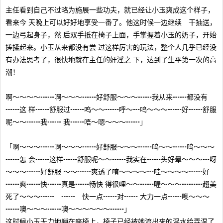
主任看到自己不过略为施展一些功夫，就已经让小玉爽成这个样子，
看来今 天晚上可以好好地享受一番了。他这时候一边继续 干抽送，
一边弓起身子，然 后双手抵在椅子上面，手掌握着小玉的奶子，开始
搓揉起来。小玉从来都没有尝 过这样厉害的玩法，整个人几乎已经没
有办法思考了，很快地就在主任的奸淫之 下，达到了生平第一次的高
潮！
啊～～～～┅┅啊～～～┅┅好舒服～～～┅┅我从来┅┅都没有
┅┅这 样┅┅舒服过┅┅呜～～┅┅呼～┅呜～～～┅┅好┅┅舒服
呢～～┅┅我┅┅ 我┅┅唔～嗯～～～┅┅」
「啊～～～┅┅啊～～～┅┅好舒服～～～┅┅呜～～┅┅呜～～～
┅┅怎 会┅┅这样┅┅舒服呢～～┅┅我实在┅┅头好晕～～～┅呀
～～～┅┅好舒服 ～～┅┅爽透了唷～～～～┅哇～～～～┅┅好
┅┅爽┅┅快┅┅真是┅┅畅快 得很哩～～┅┅喔～～～┅┅┅趐美
死了～～～┅┅ ┅┅ 快一点┅┅对┅┅ 大力一点┅┅噢～～～
┅┅噢～～～┅┅噢～～～～～～┅┅」
这时候小玉无力地躺在座椅上，椅子已经被她流出来的淫水给弄湿了