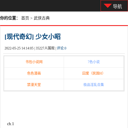
导航
你的位置：
首页
>
武侠古典
[现代奇幻] 少女小昭
2022-05-25 14:14:05 |
35227人围观 |
评论:
0
书包小说网
7色小说
色色漫画
囚爱（民国H）
禁漫天堂
极品淫乱合集
ch.1