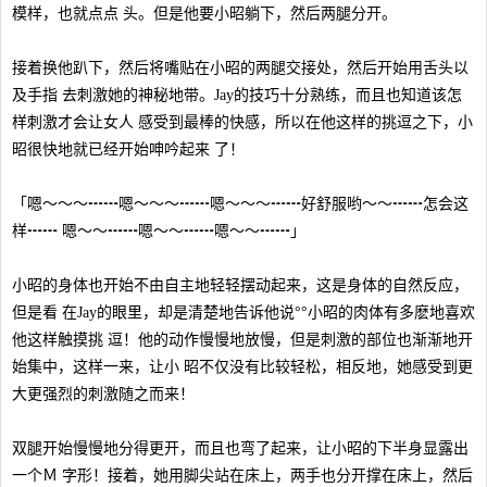
模样，也就点点 头。但是他要小昭躺下，然后两腿分开。
接着换他趴下，然后将嘴贴在小昭的两腿交接处，然后开始用舌头以
及手指 去刺激她的神秘地带。Jay的技巧十分熟练，而且也知道该怎
样刺激才会让女人 感受到最棒的快感，所以在他这样的挑逗之下，小
昭很快地就已经开始呻吟起来 了！
「嗯～～～┅┅嗯～～～┅┅嗯～～～┅┅好舒服哟～～┅┅怎会这
样┅┅ 嗯～～┅┅嗯～～┅┅嗯～～┅┅」
小昭的身体也开始不由自主地轻轻摆动起来，这是身体的自然反应，
但是看 在Jay的眼里，却是清楚地告诉他说°°小昭的肉体有多麽地喜欢
他这样触摸挑 逗！他的动作慢慢地放慢，但是刺激的部位也渐渐地开
始集中，这样一来，让小 昭不仅没有比较轻松，相反地，她感受到更
大更强烈的刺激随之而来！
双腿开始慢慢地分得更开，而且也弯了起来，让小昭的下半身显露出
一个Ｍ 字形！接着，她用脚尖站在床上，两手也分开撑在床上，然后