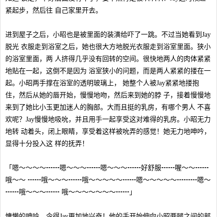
紧起步，然后往 自己家里开去。
进到屋子之后，小昭也是被里面的装潢给吓了一跳。不过当她看到Jay
脱光 衣服走到浴室之后，她也很大方地脱光衣服走到浴室里面。狭小
的浴室里面，两 人挤得几乎没有回转的空间。很快地两人的肉体紧紧
地贴在一起，这倒不是因为 浴室狭小的问题，而是两人紧紧的搂在一
起。小昭两手撑在浴室的透明玻璃上， 她整个人被Jay紧紧地搂抱
住，然后从她的唇开始，慢慢地吻，然后来到她的脖 子，接着慢慢地
来到了她比小玉更加迷人的胸部。大而且挺的乳房，有哪个男人 不喜
欢呢？Jay慢慢地吸吮，并且用手一起享受这对难得的乳房。小昭无力
地转 动着头，闭上眼睛，享受着这样被吮弄的感觉！她无力地呻吟，
显得十分投入这 样的抚弄！
「嗯～～～～┅┅嗯～～～┅┅嗯～～～┅┅好舒服┅┅喔～～┅┅
哦～～ ┅┅哦～～～┅┅哦～～～～～┅┅嗯～～～～～┅┅┅嗯～
┅┅哦～～～┅┅ 哦～～～～～～～┅┅」
慵懒的呻吟，令得Jay更加地兴奋！他的手开始伸向小昭两腿之间的部