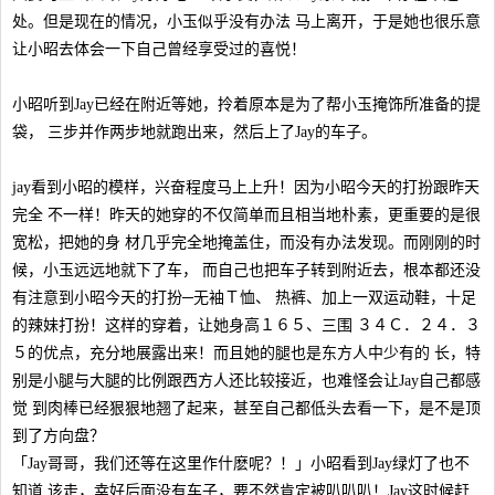
处。但是现在的情况，小玉似乎没有办法 马上离开，于是她也很乐意
让小昭去体会一下自己曾经享受过的喜悦！
小昭听到Jay已经在附近等她，拎着原本是为了帮小玉掩饰所准备的提
袋， 三步并作两步地就跑出来，然后上了Jay的车子。
jay看到小昭的模样，兴奋程度马上上升！因为小昭今天的打扮跟昨天
完全 不一样！昨天的她穿的不仅简单而且相当地朴素，更重要的是很
宽松，把她的身 材几乎完全地掩盖住，而没有办法发现。而刚刚的时
候，小玉远远地就下了车， 而自己也把车子转到附近去，根本都还没
有注意到小昭今天的打扮─无袖Ｔ恤、 热裤、加上一双运动鞋，十足
的辣妹打扮！这样的穿着，让她身高１６５、三围 ３４Ｃ．２４．３
５的优点，充分地展露出来！而且她的腿也是东方人中少有的 长，特
别是小腿与大腿的比例跟西方人还比较接近，也难怪会让Jay自己都感
觉 到肉棒已经狠狠地翘了起来，甚至自己都低头去看一下，是不是顶
到了方向盘？
「Jay哥哥，我们还等在这里作什麽呢？！」小昭看到Jay绿灯了也不
知道 该走，幸好后面没有车子，要不然肯定被叭叭叭！Jay这时候赶