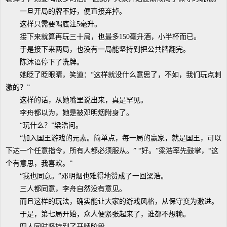
一旦开局的牌不好，便直接弃掉。
这样只需要喝底注5毫升。
接下来就算再玩三十局，也最多150毫升酒，小半杯而已。
于是接下来两局，也没有一局能坚持到把公共牌翻完。
陈沐语停下了洗牌。
她眨了眨眼睛，笑道：“这样就没什么意思了，不如，我们玩点刺
激的？”
这样的话，从她嘴里说出来，真是罕见。
李舟都以为，她是被邓明烟附身了。
“玩什么？”梁浩问。
“加入国王游戏的元素。简单点，每一局的赢家，就是国王，可以
下达一个任意指令，所有人都必须服从。” “好。”梁浩率先鼓掌，“这
个有意思，我喜欢。”
“我也同意。”邓明烟也难得地赞成了一回梁浩。
三人都同意，李舟自然没有意见。
而且这样的玩法，确实能让大家的游戏风格，从保守变为激进。
于是，第七局开始，众人便紧张起来了，谁都不想输。
四人同时坚持到了开牌阶段。