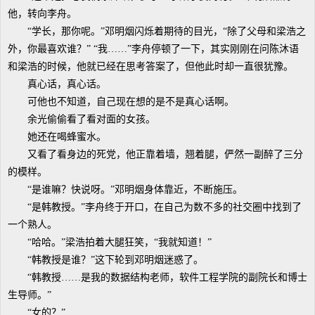
他，转向李舟。
“学长，那你呢。”邓明烟闪烁着期待的目光，“除了父母和梁浩之
外，你最喜欢谁？” “我……”李舟停顿了一下，其实刚刚在问陈沐语
和梁浩的时候，他就已经在思考答案了，但他此时却一直很犹豫。
真心话，真心话。
可他也不知道，自己现在想的是不是真心话啊。
余光偷偷看了看对面的女孩。
她还在喝蜂蜜水。
又看了看身边的死党，他正靠着墙，翘着腿，俨然一副醉了三分
的模样。
“是谁嘛？快说呀。”邓明烟身体靠近，不断施压。
“是韩教授。”李舟终于开口，在自己为数不多的社交圈中找到了
一个熟人。
“哈哈。”梁浩拍着大腿狂笑，“我就知道！”
“韩教授是谁？”这下轮到邓明烟迷惑了。
“韩教授……是我的数据结构老师，软件工程学院的副院长和博士
生导师。”
“女的？”