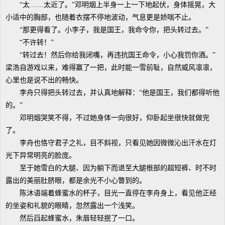
“太……太近了。”邓明烟上半身一上一下地起伏，身体摇晃，大
小适中的胸部，也随着衣摆不停地波动，气息更是娇喘不止。
“那更得看了。小李子，我是国王，我命令你，把头转过去。”
“不许转！”
“转过去！然后你给我闭嘴，再违抗国王命令，小心我罚你酒。”
梁浩自游戏以来，难得赢了一把，此时能一雪前耻，自然威风凛凛，
心里也是说不出的畅快。
李舟只得把头转过去，并认真地解释：“他是国王，我们都得听他
的。”
邓明烟哭笑不得，不过她身体一向很好，仰卧起坐很快就做完
了。
李舟也恪守君子之礼，目不斜视，只看见她因微微沁出汗水在灯
光下异常明亮的脸庞。
至于她雪白的大腿、因为躺下而退至大腿根部的超短裤、时不时
露出的美丽肚脐眼，都是余光不小心瞥到的。
陈沐语端着蜂蜜水的杯子，目光一直停在李舟身上，看见他正经
的坐姿和礼貌的眼睛，忽然露出一个浅笑。
然后舀起蜂蜜水，朱唇轻轻抿了一口。