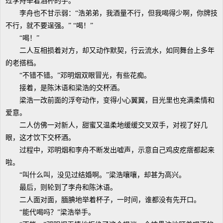
过李舟举着酒杯的手。
李舟也不甘示弱：“浩弟弟，我酒量不行，但我喝得少啊，你牌技
不行，就不要逞强。” “喝！”
“喝！”
二人互相损着对方，却又动作默契，行云流水，如同舞台上多年
的老搭档。
“不错不错。”邓明烟双眼冒光，有些花痴。
接着，是陈沐语和梁浩的交杯酒。
梁浩一改前面的浮夸动作，变得小心翼翼，目光里也充满柔情和
爱意。
二人仿佛一对新人，甜蜜又温柔地缓缓交叉双手，对视了好几
眼，这才饮下交杯酒。
过程中，邓明烟和李舟不断发出嘘声，示意自己鸡皮疙瘩都起来
啦。
“叫什么叫，没见过结婚啊。”梁浩嚷嚷，却甚为高兴。
最后，则轮到了李舟和陈沐语。
二人面对面，腼腆地举着杯子，一时间，谁都没有先开口。
“能代喝吗？”梁浩举手。