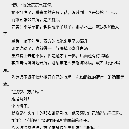
“跟。”陈沐语语气谨慎。
她不加注了，看来果然在赌同花，没赌到。李舟轻松了不少。
而第五张公共牌，是黑桃Q。
完美！不是草花，也构成不了顺子，那基本上，就是对K最大
了……
最后一轮下注后，双方的底池来到了30毫升。
如果谁输了，谁就得一口气喝掉30毫升白酒。
虽然看上去也不多，但是这才第一把，后面还有得喝呢。
李舟自信满满地开牌，刚想该怎么安慰陈沐语，或者让她少喝
点。
陈沐语不紧不慢地掀开自己的底牌，宛如熟练的荷官，准确而优
雅。
“黑桃2、方片6。”
她是两对！
李舟懵了。
就像是在火车上的那次谁是卧底，他又感觉自己输得出乎意料。
“哈哈，学长喝！”邓明烟指着他面前的杯子。
陈沐语得意洋洋，推了推身边的男朋友：“洗牌。”