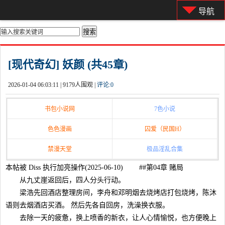
导航
你的位置：
首页
>
都市激情
[现代奇幻] 妖颜 (共45章)
2026-01-04 06:03:11 |
9179人围观 |
评论:
0
书包小说网
7色小说
色色漫画
囚爱（民国H）
禁漫天堂
极品淫乱合集
本帖被 Diss 执行加亮操作(2025-06-10) ##第04章 赌局
从九丈崖返回后，四人分头行动。
梁浩先回酒店整理房间，李舟和邓明烟去烧烤店打包烧烤，陈沐
语则去烟酒店买酒。 然后先各自回房，洗澡换衣服。
去除一天的疲惫，换上喷香的新衣，让人心情愉悦，也方便晚上