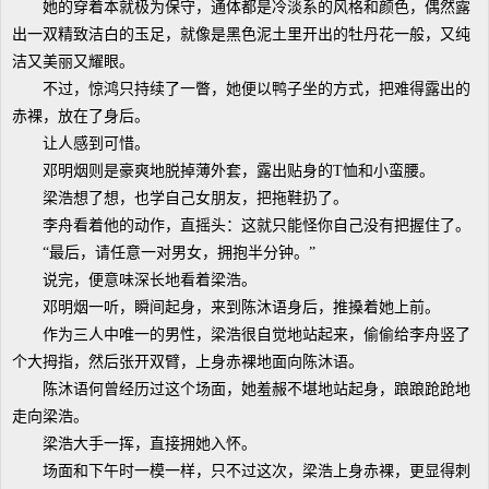
她的穿着本就极为保守，通体都是冷淡系的风格和颜色，偶然露
出一双精致洁白的玉足，就像是黑色泥土里开出的牡丹花一般，又纯
洁又美丽又耀眼。
不过，惊鸿只持续了一瞥，她便以鸭子坐的方式，把难得露出的
赤裸，放在了身后。
让人感到可惜。
邓明烟则是豪爽地脱掉薄外套，露出贴身的T恤和小蛮腰。
梁浩想了想，也学自己女朋友，把拖鞋扔了。
李舟看着他的动作，直摇头：这就只能怪你自己没有把握住了。
“最后，请任意一对男女，拥抱半分钟。”
说完，便意味深长地看着梁浩。
邓明烟一听，瞬间起身，来到陈沐语身后，推搡着她上前。
作为三人中唯一的男性，梁浩很自觉地站起来，偷偷给李舟竖了
个大拇指，然后张开双臂，上身赤裸地面向陈沐语。
陈沐语何曾经历过这个场面，她羞赧不堪地站起身，踉踉跄跄地
走向梁浩。
梁浩大手一挥，直接拥她入怀。
场面和下午时一模一样，只不过这次，梁浩上身赤裸，更显得刺