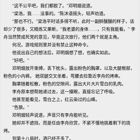
“这不公平吧，我们都脱了。”邓明烟说道。
“梁浩，我……没事的。”陈沐语摇头，轻声劝道。
“那也不行。”梁浩平时话多得不听，此时一副醉醺醺的样子，话
却少了很多，又精炼又果断，“我老婆的身体……，只有我能看。” 李
舟当然赞成死党的意见，毕竟这次旅行，他们两个就是主角。
何况，游戏规则里并没有禁止这种命令。
他说出自己的想法后，邓明烟想了想，也确实如此。
“好吧。”
邓明烟放开束缚，丢下枕头，露出粉色的胸罩，以及大腿根部，
粉色的小内裤。 她双腿交叉坐着，弯腰去捡靠近李舟的烤串。
胸罩随着松散，粉色的空隙间，露出大片大片雪白的乳肉。
李舟原本想帮她递过去，这一擡眼，直接忘记了呼吸。
他甚至能看见，雪白之上，红云染过的山峰。
“色狼。”
邓明烟轻声说道，声音只有李舟能听见。
她却并不遮挡，而是任由李舟欣赏，不紧不慢地挑着剩下的烧
烤。
到第十八局时，酒已经不多了。