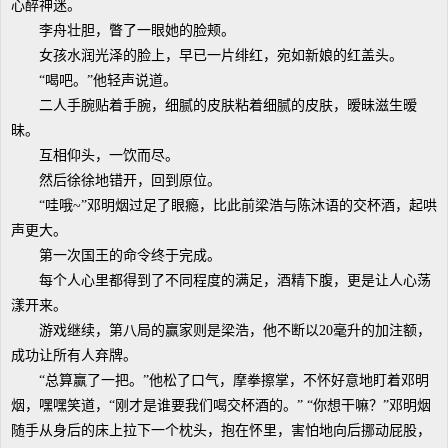
心醉神迷。
李舟壮胆，瞥了一眼她的脸颊。
女孩水润光泽的脸上，早已一片绯红，宛如新娘的红盖头。
“喝吧。”他轻声说道。
二人手腕贴着手腕，细腻的皮肤粘着细腻的皮肤，暧昧滋生暧
昧。
互相仰头，一饮而尽。
然后徐徐地错开，回到原位。
“哇哦~”邓明烟过足了眼瘾，比此前梁浩与陈沐语的交杯酒，起哄
声更大。
第一次国王的命令终于完成。
每个人心里都得到了不同程度的满足，酒精下腹，更是让人心荡
漾开来。
游戏继续，第八局的赢家则是梁浩，他不断以20毫升的加注额，
成功让所有人弃牌。
“总算赢了一把。”他松了口气，摩拳擦掌，不怀好意地盯着邓明
烟，嘿嘿笑道，“刚才是谁要我们喝交杯酒的。” “你想干嘛？”邓明烟
随手从身后的床上拉下一个枕头，抱在怀里，害怕地向后挪动屁股，