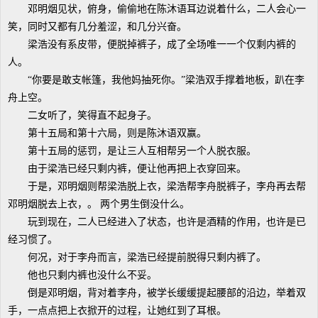
邓明烟见状，俯身，偷偷地在陈沐语耳边说着什么，二人会心一
笑，同时又都有几分羞涩，和几分兴奋。
梁浩没有系皮带，便脱掉裤子，成了全场唯一一个仅剩内裤的
人。
“你要是敢支帐篷，我他妈抽死你。”梁浩双手撑着地板，趴在李
舟上空。
二女听了，笑得直不起身子。
第十五局和第十六局，则是陈沐语双赢。
第十五局的惩罚，是让三人互相帮另一个人脱衣服。
由于梁浩已经只剩内裤，便让他再把上衣穿回来。
于是，邓明烟则帮梁浩脱上衣，梁浩帮李舟脱裤子，李舟再去帮
邓明烟脱去上衣，。 两个男生倒没什么。
玩到现在，二人已经进入了状态，也许是酒精的作用，也许是已
经习惯了。
何况，对于李舟而言，梁浩已经提前脱得只剩内裤了。
他也只剩内裤也没什么不妥。
倒是邓明烟，背对着李舟，被学长缓缓提起腰部的沿边，举着双
手，一点点把上衣掀开的过程，让她红到了耳根。