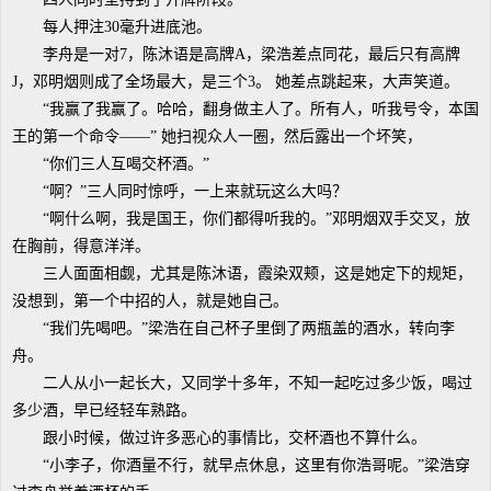
每人押注30毫升进底池。
李舟是一对7，陈沐语是高牌A，梁浩差点同花，最后只有高牌
J，邓明烟则成了全场最大，是三个3。 她差点跳起来，大声笑道。
“我赢了我赢了。哈哈，翻身做主人了。所有人，听我号令，本国
王的第一个命令——” 她扫视众人一圈，然后露出一个坏笑，
“你们三人互喝交杯酒。”
“啊？”三人同时惊呼，一上来就玩这么大吗？
“啊什么啊，我是国王，你们都得听我的。”邓明烟双手交叉，放
在胸前，得意洋洋。
三人面面相觑，尤其是陈沐语，霞染双颊，这是她定下的规矩，
没想到，第一个中招的人，就是她自己。
“我们先喝吧。”梁浩在自己杯子里倒了两瓶盖的酒水，转向李
舟。
二人从小一起长大，又同学十多年，不知一起吃过多少饭，喝过
多少酒，早已经轻车熟路。
跟小时候，做过许多恶心的事情比，交杯酒也不算什么。
“小李子，你酒量不行，就早点休息，这里有你浩哥呢。”梁浩穿