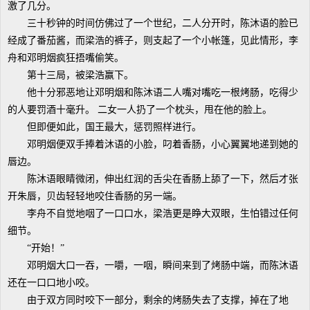
激了几分。
三十秒钟的时间仿佛过了一个世纪，二人分开时，陈沐语的脸已
经成了番茄酱，而梁浩的裤子，则支起了一个小帐篷，见此情形，李
舟和邓明烟疯狂捂嘴偷笑。
第十三局，被梁浩赢下。
他十分邪恶地让邓明烟和陈沐语二人嘴对嘴吃一根烤肠，吃得少
的人要罚酒十毫升。 二女一人扔了一个枕头，甩在他的脸上。
但即便如此，国王最大，惩罚照样进行。
邓明烟便双手捧着沐语的小脸，叼着香肠，小心翼翼地递到她的
唇边。
陈沐语眼睛微闭，伸出红润的舌尖在香肠上舔了一下，然后才张
开朱唇，贝齿轻轻地咬住香肠的另一端。
李舟不自觉地咽了一口口水，梁浩更是睁大双眼，生怕错过任何
细节。
“开始！”
邓明烟大口一吞，一嚼，一咽，瞬间来到了烤肠中端，而陈沐语
还在一口口地小咬。
由于双方同时咬下一部分，剩余的烤肠失去了支撑，掉在了地