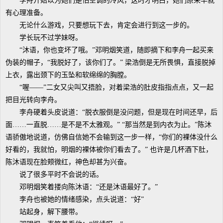
李舟开始以为她们是怕空调的冷风，这时才明白，她们原来早就
有心理准备。
无论什么游戏，只要想玩下去，肯定会进行到这一步的。
学长玩不过学妹呀。
“沐语，你也变坏了哦。”邓明烟笑道，随即摘下和李舟一起买来
伪装的帽子，“我脱好了，该你们了。” 梁浩倒是无所畏惧，直接脱掉
上衣，露出颈下的玉坠和软绵绵的胸膛。
“喔——”二女又尖叫又捂脸，对着梁浩的肚皮指指点点，又一起
把目光转向李舟。
李舟硬着头皮说道：“脱衣服倒是没问题，但是现在时间还早，后
面……一直脱……是不是不太雅观。” “那当然是到内衣为止。”陈沐
语骄傲地说道，仿佛自信她不会输到这一步一样，“你们的裸体没什么
好看的，我就怕，明烟的裸体被你们看去了。” 也许是几杯酒下肚，
陈沐语现在脸颊微红，神色却甚为兴奋。
说了很多平时不会说的话。
邓明烟笑着搂向陈沐语：“还是沐语最好了。”
李舟也被她的情绪感染，点头说道：“好”
站起身，解下腰带。