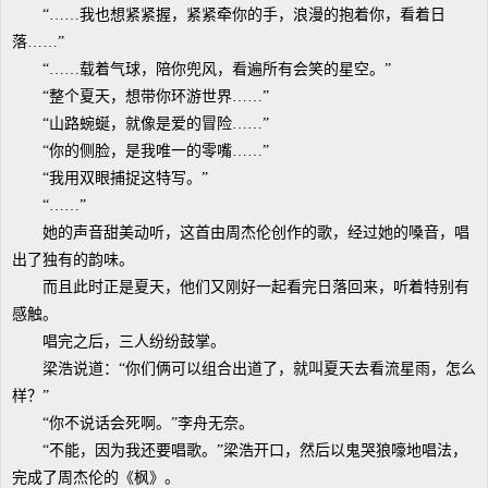
“……我也想紧紧握，紧紧牵你的手，浪漫的抱着你，看着日
落……”
“……载着气球，陪你兜风，看遍所有会笑的星空。”
“整个夏天，想带你环游世界……”
“山路蜿蜒，就像是爱的冒险……”
“你的侧脸，是我唯一的零嘴……”
“我用双眼捕捉这特写。”
“……”
她的声音甜美动听，这首由周杰伦创作的歌，经过她的嗓音，唱
出了独有的韵味。
而且此时正是夏天，他们又刚好一起看完日落回来，听着特别有
感触。
唱完之后，三人纷纷鼓掌。
梁浩说道：“你们俩可以组合出道了，就叫夏天去看流星雨，怎么
样？”
“你不说话会死啊。”李舟无奈。
“不能，因为我还要唱歌。”梁浩开口，然后以鬼哭狼嚎地唱法，
完成了周杰伦的《枫》。