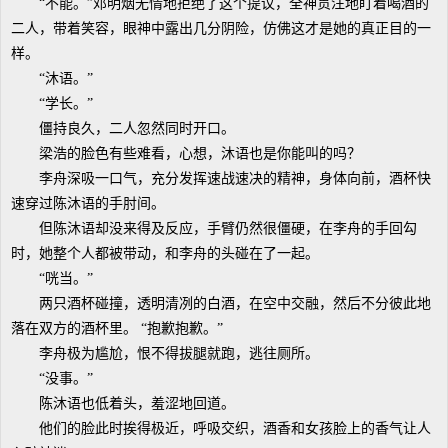
“不能。”邓明烟无情地拒绝了这个提议，全神贯注地盯着喝酒的
二人，带着笑容，眼神中露出几分阴险，仿佛这才是她的真正目的一
样。
“沐语。”
“学长。”
僵持良久，二人忽然同时开口。
梁浩的脸色有些难看，心想，沐语也是你能叫的吗？
李舟深吸一口气，充分发挥速战速决的精神，身体向前，酒杯快
速穿过陈沐语的手肘间。
但陈沐语却没来得及反应，手臂仍然很僵硬，在李舟的手回勾
时，她整个人都被带动，和李舟的头碰在了一起。
“咣当。”
两只酒杯碰撞，透明清冽的白酒，在空中交融，然后不分彼此地
落在双方的酒杯里。 “抱歉抱歉。”
李舟极为尴尬，恨不得拔腿就跑，逃往厕所。
“没事。”
陈沐语也低着头，羞涩地回道。
他们的脸此时挨得极近，呼吸交织，酒香和女孩脸上的香气让人