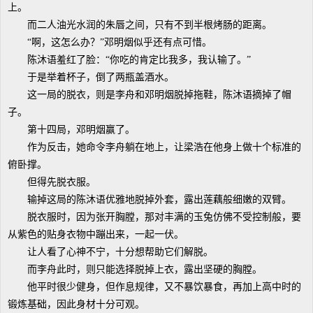
上。
而二人油光水润的朱唇之间，只有不到半根烤肠的距离。
“啊，这怎么办？”邓明烟似乎还有点可惜。
陈沐语羞红了脸：“你吃的肯定比我多，我认输了。”
于是举着杯子，倒了两瓶盖酒水。
这一局的脱衣，则是李舟和邓明烟脱掉拖鞋，陈沐语摘掉了帽
子。
第十四局，邓明烟赢了。
作为反击，她命令李舟躺在地上，让梁浩在他身上做十个标准的
俯卧撑。
但得先脱衣服。
输掉这局的陈沐语优雅地脱掉外套，露出莲藕般细嫩的双臂。
脱衣服时，因为张开胸膛，那对丰满的玉兔仿佛不受控制般，要
从紫色的贴身衣物中蹦出来，一起一伏。
让人看了心神不宁，十分想帮助它们解脱。
而李舟此时，则只能选择脱掉上衣，露出坚硬的胸膛。
他平时很少健身，但作息规律，又不暴饮暴食，再加上高中时的
锻炼基础，因此身材十分可观。