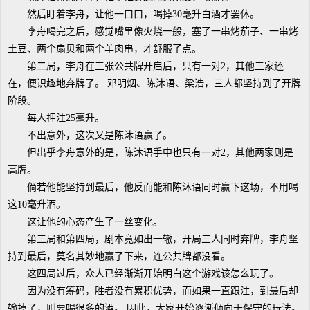
然后盯着李舟，让他一口口，喝掉30毫升白酒才罢休。
李舟喝完之后，感觉嘴里像火烧一般，塞了一串烤茄子、一串烤
土豆、两个扇贝和两个羊肉串，才舒服了点。
第二局，李舟在三张公共牌开启后，只有一对2，其他三家还
在，便识趣地弃牌了。 邓明烟、陈沐语、梁浩，三人都坚持到了开牌
阶段。
每人押注25毫升。
不出意外，这次又是陈沐语赢了。
但出乎李舟意外的是，陈沐语手中也只有一对2，其他两家则是
高牌。
倘若他能坚持到最后，他反而能和陈沐语同时赢下这场，不用喝
这10毫升酒。
这让他的心态产生了一丝变化。
第三局和第四局，剧本竟如出一辙，开局三人同时弃牌，李舟坚
持到最后，莫名其妙地赢了下来，连公共牌都没看。
这四局过后，众人已经渐渐开始明白这个游戏该怎么玩了。
因为没有筹码，胜者没有累积优势，而如果一直跟注，到最后却
输掉了，则要喝很多的酒。 因此，大家开始逐渐倾向于保守的玩法。