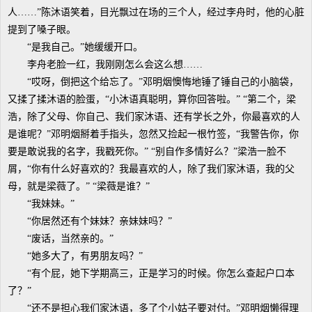
人……”陈沐语笑着，目光飘过在场的三个人，经过李舟时，他的心脏
提到了嗓子眼。
“是我自己。”她缓缓开口。
李舟老脸一红，我刚刚怎么会这么想……
“哎呀，倒把这个给忘了。”邓明烟懊悔地锤了锤自己的小脑袋，
又揉了揉沐语的脸蛋，“小沐语真聪明，算你回答啦。” “第二个，梁
浩，除了父母、你自己、我们家沐语、还有学长之外，你最喜欢的人
是谁呢？”邓明烟掰着手指头，忽然又捡起一根竹签，“我警告你，你
要是敢说我的名字，我戳死你。” “别自作多情好么？”梁浩一脸不
屑，“你有什么好喜欢的？我最喜欢的人，除了我们家沐语，我的父
母，就是梁薇了。” “梁薇是谁？”
“我妹妹。”
“你居然还有个妹妹？亲妹妹吗？”
“废话，当然亲的。”
“她多大了，有男朋友吗？”
“有个屁，她下学期高三，正是学习的时候。你怎么查起户口本
了？”
“还不是担心我们家沐语，多了个小姑子要对付。”邓明烟懒得理