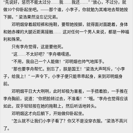
“先说好，惩罚不能太过分……我……我还……” “放心，不过分，就
做10个仰卧起坐吧。——那个谁，小李子，你就勉为其难地去帮她按
下脚。” 梁浩果然没忘记兄弟。
邓明烟穿着超短裤和拖鞋，要帮她按脚，就得面对面跪着，身体
和她赤裸的大腿近距离接触…… 这对任何一个男人来说，都是一种福
利和殊荣。
只有李舟觉得，这是要他死。
“这……不太好吧？”李舟嗫嚅道。
“不用，我自己一个人能做！”邓明烟也帅气地挥手。
“那也要李舟帮忙。别忘了，朕是国王！”梁浩大声呵斥，“小李
子，给我上！” 一声令下，小李子便只能乖乖起身，来到邓明烟身
前。
邓明烟平日大大咧咧，此时却极为害羞，一手捂着脸，一手推在
李舟胸前，说道：“你把脸转过去，不准看！” “哦。”李舟也觉得应该
如此，双手轻轻按在她的拖鞋上，然后听话地转头。
邓明烟这才向后躺下，开始做仰卧起坐。
“怎么就不让我们小李子看了？你又不是没穿衣服。”梁浩不高兴
了。