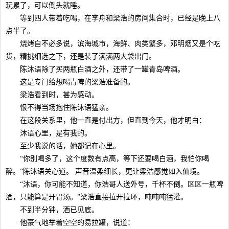
玩累了，可以倒头就睡。
等到四人带着吃喝，在李舟和梁浩的房间集合时，已经是晚上八
点半了。
烧烤自不必多说，滨海城市，海鲜、肉类繁多，邓明烟又是个吃
货，精挑细选之下，还是装了满满两大袋出门。
陈沐语除了买两瓶白酒之外，还带了一罐青岛啤酒。
这是专门给想喝青啤的梁浩准备的。
梁浩看到时，甚为感动。
恨不得当场抱住陈沐语猛亲。
在这段关系里，他一直是付出方，但直到今天，他才明白：
沐语心里，是有我的。
至少我说的话，她都记在心里。
“你别喝多了，这个度数有点高，等下还要喝白酒，我怕你喝
醉。”陈沐语关心道。 声音温柔细长，更让梁浩感觉如入仙境。
“沐语，你可能不知道，你浩哥人送外号，千杯不倒。区区一瓶啤
酒，只能算是开胃汤。”梁浩直接拉开拉环，吨吨吨猛灌。
不到半分钟，酒已见底。
他豪气地举着空空的易拉罐，说道：