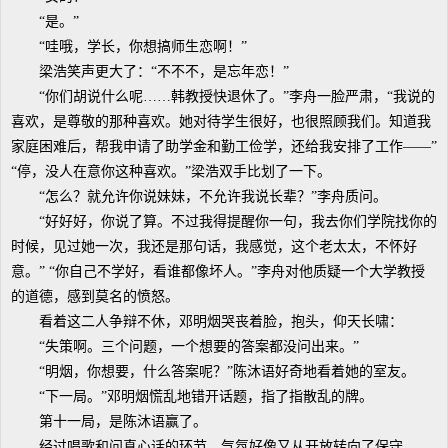
“是。”
“哇哦，学长，你想搞师生恋啊！”
梁浩笑声更大了：“不不不，是忘年恋！”
“你们胡说什么呢……韩教授快退休了。”李舟一脸严肃，“我说的
喜欢，是尊敬的那种喜欢。她对待学生很好，也很照顾我们。知道我
家庭困难后，帮我申请了助学金和勤工俭学，还给我安排了工作——”
“停，没人在意你这种喜欢。”梁浩双手比划了一下。
“怎么？就允许你说妹妹，不允许我说长辈？”李舟质问。
“好好好，你说了算。不过我得提醒你一句，我去你们学院找你的
时候，见过她一次，我还是那句话，我感觉，这个老太太，不怀好
意。” “你自己不学好，看谁都像坏人。”李舟对他质疑一个大学教授
的道德，感到莫名的愤怒。
看着这二人争辩不休，邓明烟哭丧着脸，抱头，仰天长啸：
“失策啊。三个问题，一个想要的答案都没问出来。”
“明烟，你想要，什么答案呢？”陈沐语好奇地看着她的室友。
“下一局。”邓明烟慌乱地错开话题，指了指散乱的牌。
第十一局，是陈沐语赢了。
经过唱歌和问真心话的环节，气氛好像又从开放转向了保守。