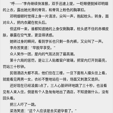
“呼——”李舟继续快准狠，双手迅速上提，一眨眼便脱掉邓明烟
的上衣，露出她光滑的脊背，和脊背上粉色的胸罩扣。
邓明烟顿时觉得上身一片清凉，尖叫一声，抱起枕头，转身，面
对众人，把内衣藏在枕头后。
但这样一来，谁都知道她的上身仅剩胸罩，枕头遮不住的赤裸皮
肤，暴露在空气里，更显得诱惑。
她转过身的瞬间，看到学长也只剩一条内裤，又尖叫了一声。
李舟苦笑道：“早脱早享受。”
众人笑作一团，屋内的气氛达到了最高潮。
第十六局的惩罚，是让三人贴着窗户玻璃，把室内灯开到最亮，
罚站三十秒钟。
民宿酒店大都不高，他们住在三楼，一旦下面有人擡头往上看，
就能看见两男一女，衣衫不整地站在一排，场面又刺激又诡异。
还好现在已经凌晨1点了，三人心脏砰砰地跳了三十秒，也没看
见有人来入住，倒是有个人急匆匆地出了酒店，不知道做什么，没有
回头看。
把三人吓了一跳。
梁浩笑道：“这个人应该是去买避孕套了。”