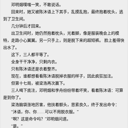
邓明烟噗嗤一笑，不敢说话。
回来时，她又被陈沐语上下其手，乱摸乱抱，最终抱着枕头，逃
到了卫生间。
几分钟后才回来。
出卫生间时，她仍然抱着枕头，光着脚，像是服装晚会上的模
特，走路小心翼翼。另一只手上，则是脱下来的超短裤。 脸上羞得快
出水了。
这下，三人都平等了。
全身干干净净，只剩内衣。
只有陈沐语还是衣着整齐。
现在，谁都想看看陈沐语脱掉衣服的样子，因此疯狂加注。
但第十七局，被梁浩再次赢下。
三人喝下底注，邓明烟和李舟纷纷带着坏笑，看着陈沐语：可算
是到你了。
梁浩脑袋涨地厉害，他扶着额头，思索良久，终于发出命令：
“沐语，你、你……可以不用脱衣服。”
“啊？这是命令吗？”邓明烟问道。
“是。”