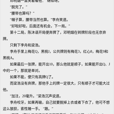
邓明烟一直笑着看他：“继续呀。”
“脱完了。”
“腰带也算吗？”
“帽子算，腰带当然也算。”李舟笑道。
“好啦好啦，后面还有机会，下一局。”
第十二局，陈沐语开局便弃牌了，邓明烟在转牌阶段也无奈弃
牌。
只剩下李舟和梁浩。
李舟手里上梅花Q，黑桃J，公共牌则有梅花3，红心8，梅花9和
黑桃A。
如果最后一张牌，能开出10，那么他就是顺子，如果能开出Q、J
中的一个，那就是单对。
如果不能，便只有高牌Q了。
而梁浩没有弃牌，那他手上的牌一定很大，只有顺子才可能大过
他。
“加注，20毫升。”梁浩沉声说道。
李舟咬牙，如果再输，自己就要脱掉上衣或者下衣了，他可不想
这么狼狈，索性赌一手。 “跟。”