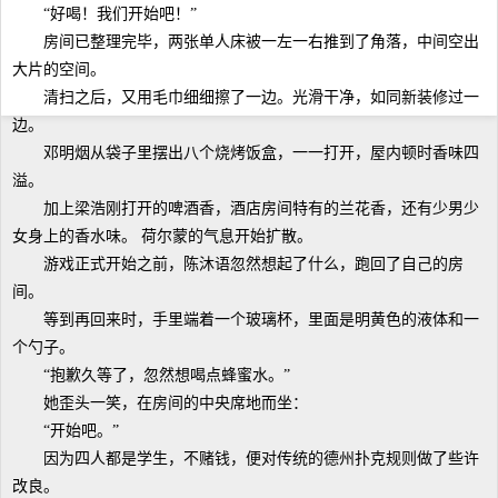
“好喝！我们开始吧！”
房间已整理完毕，两张单人床被一左一右推到了角落，中间空出
大片的空间。
清扫之后，又用毛巾细细擦了一边。光滑干净，如同新装修过一
边。
邓明烟从袋子里摆出八个烧烤饭盒，一一打开，屋内顿时香味四
溢。
加上梁浩刚打开的啤酒香，酒店房间特有的兰花香，还有少男少
女身上的香水味。 荷尔蒙的气息开始扩散。
游戏正式开始之前，陈沐语忽然想起了什么，跑回了自己的房
间。
等到再回来时，手里端着一个玻璃杯，里面是明黄色的液体和一
个勺子。
“抱歉久等了，忽然想喝点蜂蜜水。”
她歪头一笑，在房间的中央席地而坐：
“开始吧。”
因为四人都是学生，不赌钱，便对传统的德州扑克规则做了些许
改良。