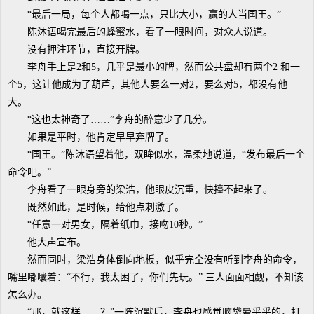
“最后一局，每个人都喝一点，只比大小，赢的人当国王。”
陈沐语喝完最后的蜂蜜水，看了一眼时间，对众人说道。
没有押注环节，直接开牌。
李舟手上是2和5，几乎是最小的牌，然而公共盘却有两个2 和一
个5，这让他成为了葫芦，其他人要么一对2，要么对5，都没有他
大。
“这也太神奇了……”李舟的醉意少了几分。
如果是平时，他肯定早早弃牌了。
“国王。”陈沐语望着他，双眸似水，温柔地说道，“发布最后一个
命令吧。”
李舟看了一眼身旁的梁浩，他眼皮沉重，快擡不起来了。
既然如此，是时候，给他点刺激了。
“任意一对男女，隔着纸巾，接吻10秒。”
他大声宣布。
然而同时，梁浩身体倒向地板，似乎完全没有听到李舟的命令，
嘴里嘟囔着：“不行，我太困了，你们先玩。” 三人面面相觑，不知该
怎么办。
“那，就这样……？”一阵沉默后，李舟也感觉脑袋晕乎乎的，打