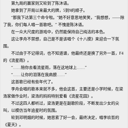
第九局的赢家则又轮到了陈沐语。
她拿到了开局以来最大的牌，5到9的顺子。
“那我下达第三个命令啦。”她不好意思地笑笑，“我想想，——除
了我，你们每人唱一首歌吧。” 不愧是陈沐语。
在一众大尺度的游戏中，仍然能保持自己纯洁的本色。
这让李舟不禁想，自己是不是该唱个《十八摸》来迎合一下氛
围。
不过由于不记得词，也不知道谱，他最终还是换了另外一首，F4
的《流星雨》。
“……陪你去看流星雨，落在这地球上……”
“……让你的泪落在我肩膀……”
这首歌已经有些年代了。
李舟会唱的歌本来就不多，他会这首，主要还是小学时候，在梁
浩家做作业时，梁浩的妈妈特别爱看《流星花园》。
不过这四人都听过，梁浩更是在副歌阶段，不断发出少女的尖
叫，以模仿当年追星时的氛围。
轮到邓明烟的时候，她思索了好一会，最终决定，唱李玖哲的
《夏天》。