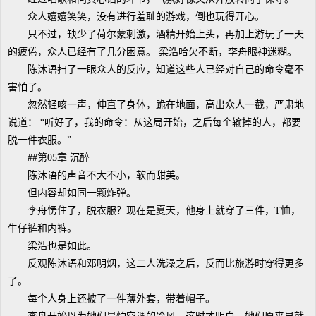
众人嬉嬉笑笑，没有进行羞耻的游戏，倒也玩得开心。
只不过，缺少了荷尔蒙刺激，酒精开始上头，再加上游玩了一天
的疲倦，众人已经有了几分困意。 梁浩哈欠不断，李舟眼神迷糊。
陈沐语扫了一眼众人的反应，知道这些人已经对自己的命令毫不
害怕了。
忽然轻咳一声，伸直了身体，跪在地面，高出众人一截，严肃地
说道： “听好了，我的命令：从这局开始，之后每个输掉的人，都要
脱一件衣服。”
##第05章 沉醉
陈沐语的声音不大不小，软而甜美。
但内容却如同一颗炸弹。
李舟愣住了，脱衣服？现在是夏天，他身上就穿了三件，T恤，
牛仔裤和内裤。
梁浩也是如此。
反观陈沐语和邓明烟，这二人洗澡之后，反而比旅游时穿得更多
了。
每个人身上还披了一件薄外套，带着帽子。