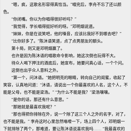
“嗯，疯，这歌名形容得真恰当。”唱完后，李舟不忘了还以颜
色。
“你闭嘴。你以为你唱得很好听吗？”
“我觉得，学长唱得挺好听的呀。”邓明烟说道。
“妹妹，你是在说笑吧，他的嗓音，应该比我好不到哪去吧？”
“比你好多了。”陈沐语笑道，点了点男朋友的额头。
第十局，则又是邓明烟赢了。
也许是因为陈沐语的唱歌命令影响，她这次倒也玩得不大。
待众人喝下押注的酒底后，她宣布，她要问真心话，一个个问。
这倒也出乎众人意料之外。
“第一个，问沐语。”她把明亮的眼睛，转向自己的闺蜜，收起了
笑容，认真地问道：“沐语，请说出一个你最喜欢的人名，这个人，不
能是父母，也不能是梁浩。” “为什么不能是我？”梁浩嚷嚷。
“是你的话，那还有什么意思。”
“那她就是最喜欢我呢？”
“那也得把你排除在外，说一个除了这三个人之外的名字，对了，
也不能是我。” 李舟这时心里忽然咯噔一下，场上四个人，邓明烟一
下就排除了两个，那难道，要让陈沐语说喜欢我吗…… “我最喜欢的