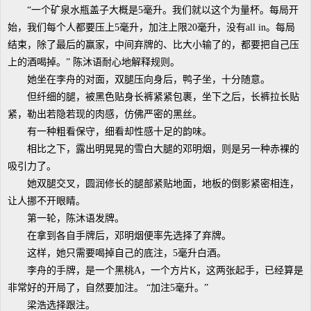
“一个矿泉水瓶盖子大概是5毫升。我们就以这个为量杯。每局开
始，我们每个人都要压上5毫升，加注上限20毫升，没有all in。每局
结束，除了最后的赢家，中间弃牌的、比大小输了的，都要把自己压
上的酒喝掉。” 陈沐语耐心地解释规则。
她坐在李舟的对面，双腿压向身后，鸭子坐，十分随意。
但纤细的腿，被黑色贴身长裤紧紧包裹，坐下之后，长裤拉长贴
紧，勒出若隐若现的肉感，仿佛严密的黑丝。
有一种粗看保守，细看却性感十足的韵味。
相比之下，露出明晃晃的雪白大腿的邓明烟，则是另一种赤裸的
吸引力了。
她双腿交叉，圆润修长的腿部紧贴地面，地板的倒影紧密相连，
让人挪不开眼睛。
第一轮，陈沐语发牌。
在拿到各自手牌后，邓明烟便率先选择了弃牌。
这样，她只需要喝掉自己的底注，5毫升白酒。
李舟的手牌，是一个黑桃A，一个方片K，这两张起手，已经算是
非常好的开局了，自然要加注。 “加注5毫升。”
梁浩选择跟注。