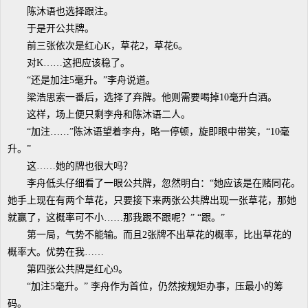
陈沐语也选择跟注。
于是开公共牌。
前三张依次是红心K，草花2，草花6。
对K……这把应该稳了。
“还是加注5毫升。”李舟说道。
梁浩思索一番后，选择了弃牌。他则需要喝掉10毫升白酒。
这样，场上便只剩李舟和陈沐语二人。
“加注……”陈沐语望着李舟，略一停顿，旋即眼中带笑，“10毫
升。”
这……她的牌也很大吗？
李舟低头仔细看了一眼公共牌，忽然明白：“她应该是在赌同花。
她手上现在有两个草花，只要接下来两张公共牌出现一张草花，那她
就赢了，这概率可不小……那我跟不跟呢？” “跟。”
第一局，气势不能输。而且2张牌不出草花的概率，比出草花的
概率大。优势在我……
第四张公共牌是红心9。
“加注5毫升。” 李舟作为首位，仍然按规矩办事，压最小的筹
码。