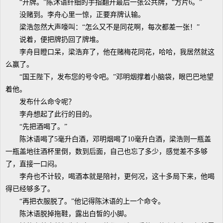
“开牌。”陈沐语纤细的手指翻开最后一张公共牌，“方片6。”
没赌到。李舟心里一惊，正要弃牌认输。
梁浩忽然大声嚎叫：“怎么又不是同花啊，每次都差一张！”
说着，便把牌扔回了牌堆。
李舟目瞪口呆，梁浩弃了，他在赌梅花同花，哈哈，我居然就这
么赢了。
“国王陛下，发布您的号令吧。”邓明烟撑着小脑袋，眼巴巴地望
着他。
发布什么命令呢？
李舟想起了此行的目的。
“先把酒喝了。”
陈沐语喝了5毫升白酒，邓明烟喝了10毫升白酒，梁浩则一瓶盖
一瓶盖地往酒杯里倒，数到后面，自己也忘了多少，感觉差不多够
了，直接一口闷。
李舟也不计较，喝酒本就是陪衬，更何况，这十多局下来，他喝
得已经够多了。
“再把衣服脱了。”他记得陈沐语的上一个命令。
陈沐语脱掉拖鞋，露出白皙的小脚。