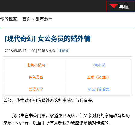
导航
你的位置：
首页
>
都市激情
[现代奇幻] 女公务员的婚外情
2022-09-05 17:11:30 |
5256人围观 |
评论:
0
书包小说网
7色小说
色色漫画
囚爱（民国H）
禁漫天堂
极品淫乱合集
曾经，我绝对不相信婚外恋这种事情会与我有关。
我出生在书香门第，家道虽已没落，但父亲对我的家庭教育却历
来是十分严苛，以至于所有人都认为我应该是绝对传统的。