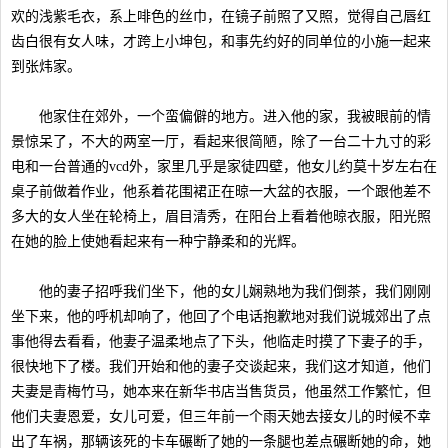
欢的浅紫毛衣，系上啡色的丝巾，在镜子前照了又照，觉得自己唇红
齿白很有女人味，才跨上小坤包，和事先约好的同单位的小施一起来
到张炜家。
他家住在郊外，一个蛮偏僻的地方。进入他的家，我被眼前的情
景惊呆了，不大的两室一厅，看起来很简陋，除了一台二十九寸的彩
电和一台普通的vcd外，家里几乎是家徒四壁，他女儿约莫十岁左右在
桌子前做着作业，他系着花围裙正在晾一大盆的衣服，一个跟他差不
多大的女人坐在轮椅上，眉目清秀，在阳台上看着他晾衣服，阳光照
在她的脸上使她看起来有一种宁静柔和的光辉。
他的妻子招呼我们坐下，他的女儿娴熟地为我们倒茶，我们刚刚
坐下来，他的呼机却响了，他回了个电话抱歉地对我们说城郊出了点
事他得去看看，他妻子温柔地点了下头，他临走时摸了下妻子的手，
很快地下了楼。我们开始和他的妻子交谈起来，我们这才知道，他们
夫妻是青梅竹马，她本来在新华书店当售货员，他虽然工作繁忙，但
他们夫妻恩爱，女儿可爱，但三年前一个雨天她去接女儿的时候不幸
出了车祸，那辆该死的卡车碾断了她的一条腿也差点碾断她的命，她