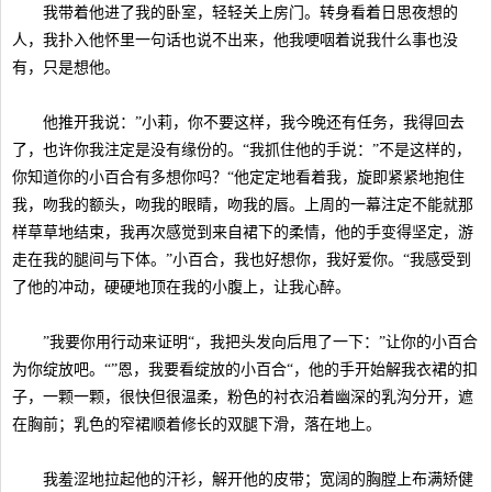
我带着他进了我的卧室，轻轻关上房门。转身看着日思夜想的
人，我扑入他怀里一句话也说不出来，他我哽咽着说我什么事也没
有，只是想他。
他推开我说：”小莉，你不要这样，我今晚还有任务，我得回去
了，也许你我注定是没有缘份的。“我抓住他的手说：”不是这样的，
你知道你的小百合有多想你吗？“他定定地看着我，旋即紧紧地抱住
我，吻我的额头，吻我的眼睛，吻我的唇。上周的一幕注定不能就那
样草草地结束，我再次感觉到来自裙下的柔情，他的手变得坚定，游
走在我的腿间与下体。”小百合，我也好想你，我好爱你。“我感受到
了他的冲动，硬硬地顶在我的小腹上，让我心醉。
”我要你用行动来证明“，我把头发向后甩了一下：”让你的小百合
为你绽放吧。“”恩，我要看绽放的小百合“，他的手开始解我衣裙的扣
子，一颗一颗，很快但很温柔，粉色的衬衣沿着幽深的乳沟分开，遮
在胸前；乳色的窄裙顺着修长的双腿下滑，落在地上。
我羞涩地拉起他的汗衫，解开他的皮带；宽阔的胸膛上布满矫健