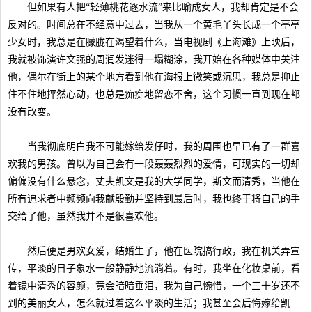
但如果有人把“轻薄桃花逐水流”来比喻成女人，我却肯定是不会
反对的。时间总在不经意中过去，当我从一个黄毛丫头长成一个亭亭
少女时，我总是在朦胧在渴望着什么，当电视剧《上海滩》上映后，
我就被饰演许文强的周润发迷得一塌糊涂，我开始在各种媒体中关注
他，偶尔在街上的某个地方看到他在海报上微笑或沉思，我总是抑止
住不住地抨然心动，也总是痴痴地留恋不舍，这个习惯一直到现在都
没有改变。
当我彻底明白我不可能嫁给发仔时，我的周围也早已有了一群喜
欢我的男孩。曾以为自己会有一段轰轰烈烈的爱情，可现实的一切却
偏偏没有什么悬念，丈夫凯文是我的大学同学，斯文而清秀，当他在
所有追求者中频频向我献殷勤并坚持到最后时，我也终于将自己的手
交给了他，虽然我并不是很喜欢他。
然后便是男欢女爱，结婚生子，他在医院搞行政，我在机关弄宣
传，平淡的日子象水一般静静地流淌着。有时，我坐在化妆桌前，看
着镜中清秀的容颜，竟会暗暗垂泪，我为自己惋惜，一个三十岁还不
到的美丽女人，怎么就过着这么平淡的生活；我甚至会后悔嫁给凯