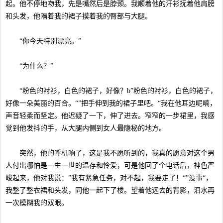
起。他不停地吻我，先是嘴然后是脖颈。我顺着他的汗衫抚着他肩膀
和头发，他隔着我的裙子摸着我的臀部与大腿。
“你今天特别漂亮。”
“为什么？”
“粉色的衬衫，白色的裙子，好像？b”粉色的衬衫，白色的裙子，
好像一朵美丽的百合。“”把手伸到我的裙子里吧。“我在他耳边呢喃，
声音轻柔而坚定。他迟疑了一下，伸了进去。窄窄的一步裙里，我感
觉到他发抖的手，从大腿内侧到女人最隐秘的地方。
突然，他的呼机响了，这是我不愿听到的，我真的愿意对这个男
人付出哪怕是一生一世的温存和怜爱，可是他回了个电话后，神色严
峻起来，他对我说：”我有紧急任务，对不起，我要走了！“”没事“，
我整了整衣裙和头发，同他一起下了楼。望着他远去的背影，泪水再
一次模糊我的双眼。