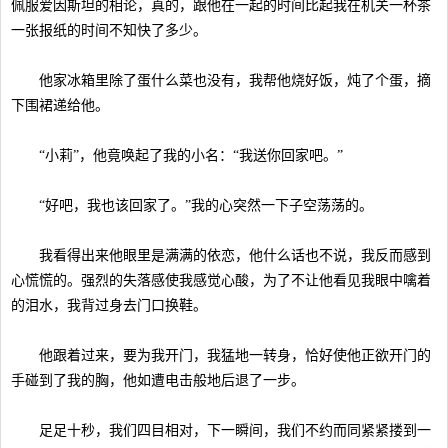
佩服爱因斯坦的相论，真的，跟他在一起的时间比起我在机关一杯茶
一张报纸的时间不知快了多少。
他家冰箱里除了蛋什么菜也没有，我帮他烧好饭，炖了个蛋，摘
下围裙递给他。
“小莉”，他竟唤起了我的小名：“我送你回家吧。”
“好吧，我也该回家了。”我的心突然一下子空荡荡的。
我看得出来他眼里是满满的依恋，他什么话也不说，我反而感到
心慌慌的。强烈的失落感使我感觉心酸，为了不让他看见我眼中噙着
的泪水，我背过身去门口换鞋。
他跟着过来，要为我开门，我猛地一转身，恰好使他正欲开门的
手碰到了我的胸，他如遭电击般地后退了一步。
足足十秒，我们四目相对，下一瞬间，我们不约而同紧紧搂到一