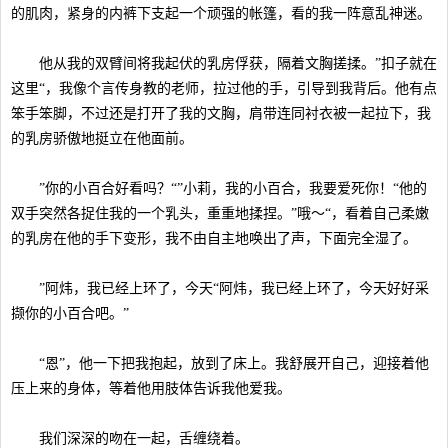
的肌肉，紧身的内裤下支起一个顽强的帐篷，看的我一阵意乱神迷。
他从我的双臂间将我起伏的乳房俘获，隔着文胸搓揉。”扣子就在
这里“，我像个言传身教的老师，拉过他的手，引导到我背后。他有点
笨手笨脚，不过还是打开了我的文胸，肩带连同衬衣被一起拉下，我
的乳房骄傲地挺立在他面前。
”你的小百合好看吗？“”小莉，我的小百合，我要爱死你！“他的
双手突然各捉住我的一个乳头，重重地揉捏。”哦～“，看着自己柔嫩
的乳房在他的手下变形，我不由自主地唤出了声，下面完全湿了。
”阿炜，我已经上环了，今天“阿炜，我已经上环了，今天好好采
撷你的小百合吧。”
“恩”，他一下把我抱起，放到了床上。我舒展开自己，迎接着他
压上来的身体，等着他用肢体告诉我他爱我。
我们深深的吻在一起，舌缠绕着。