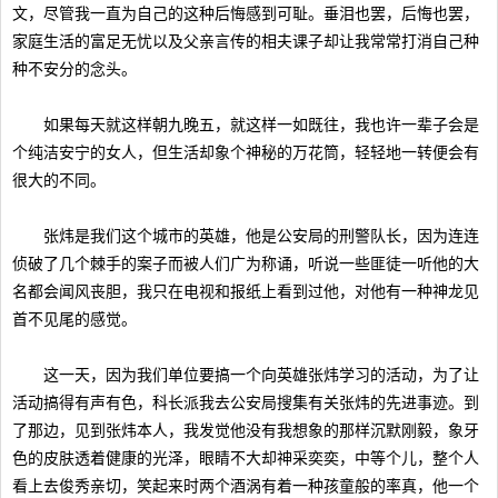
文，尽管我一直为自己的这种后悔感到可耻。垂泪也罢，后悔也罢，
家庭生活的富足无忧以及父亲言传的相夫课子却让我常常打消自己种
种不安分的念头。
如果每天就这样朝九晚五，就这样一如既往，我也许一辈子会是
个纯洁安宁的女人，但生活却象个神秘的万花筒，轻轻地一转便会有
很大的不同。
张炜是我们这个城市的英雄，他是公安局的刑警队长，因为连连
侦破了几个棘手的案子而被人们广为称诵，听说一些匪徒一听他的大
名都会闻风丧胆，我只在电视和报纸上看到过他，对他有一种神龙见
首不见尾的感觉。
这一天，因为我们单位要搞一个向英雄张炜学习的活动，为了让
活动搞得有声有色，科长派我去公安局搜集有关张炜的先进事迹。到
了那边，见到张炜本人，我发觉他没有我想象的那样沉默刚毅，象牙
色的皮肤透着健康的光泽，眼睛不大却神采奕奕，中等个儿，整个人
看上去俊秀亲切，笑起来时两个酒涡有着一种孩童般的率真，他一个