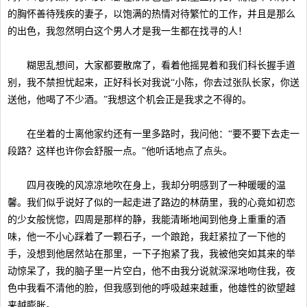
的胸怀善待残疾的妻子，以饱满的热情对待繁忙的工作，并且是那么
的出色，我忽然明白这个男人才是我一生都在找寻的人！
糊思乱想间，大家都要散席了，看着他摇晃着和我们科长握手道
别，我不禁担忧起来，正好科长对我说“小陈，你去过张队长家，你送
送他，他喝了不少酒。”我想这个机会正是我求之不得的。
在坐着的士离他家约还有一里多路时，我问他：“要不要下去走一
段路？这样也许你会舒服一点。”他听话地点了点头。
四月夜晚的风凉凉地吹在身上，我却分明感到了一种暖暖的温
馨。我们似乎说好了似的一起走进了路边的林荫里，我的心竟如初恋
的少女般恍惚，四周是那样的静，我能清晰地闻到他身上重重的酒
味，他一不小心踩着了一颗石子，一个踉跄，我赶紧拉了一下他的
手，没想到他居然站在那里，一下子抱紧了我，我被他突如其来的举
动惊呆了，我的脑子里一片空白，他不由我分说就深深地吻住我，夜
色中我看不清他的脸，但我感到他的呼吸越来越重，他雄性的欲望越
来越膨胀。