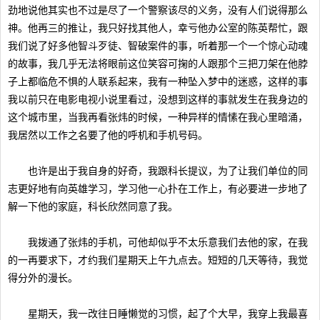
劲地说他其实也不过是尽了一个警察该尽的义务，没有人们说得那么
神。他再三的推让，我只好找其他人，幸亏他办公室的陈英帮忙，跟
我们说了好多他智斗歹徒、智破案件的事，听着那一个一个惊心动魂
的故事，我几乎无法将眼前这位笑容可掬的人跟那个三把刀架在他脖
子上都临危不惧的人联系起来，我有一种坠入梦中的迷惑，这样的事
我以前只在电影电视小说里看过，没想到这样的事就发生在我身边的
这个城市里，当我再看张炜的时候，一种异样的情愫在我心里暗涌，
我居然以工作之名要了他的呼机和手机号码。
也许是出于我自身的好奇，我跟科长提议，为了让我们单位的同
志更好地有向英雄学习，学习他一心扑在工作上，有必要进一步地了
解一下他的家庭，科长欣然同意了我。
我拨通了张炜的手机，可他却似乎不太乐意我们去他的家，在我
的一再要求下，才约我们星期天上午九点去。短短的几天等待，我觉
得分外的漫长。
星期天，我一改往日睡懒觉的习惯，起了个大早，我穿上我最喜