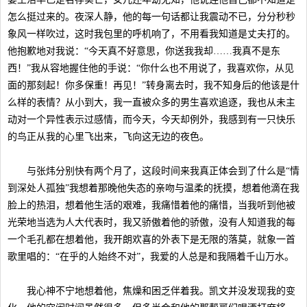
怎么挺过来的。夜深人静，他的每一句话都让我震动不已，分分秒秒
象风一样吹过，这时我包里的呼机响了，不用看我知道是丈夫打的。
他抱歉地对我说：“今天真不好意思，你送我我却……我真不是东
西！”我从容地握住他的手说：“你什么也不用说了，我喜欢你，从见
面的那刻起！你多保重！再见！”转身离去时，我不知身后的他该是什
么样的表情？从小到大，我一直被众多的男生喜欢追逐，我也从未主
动对一个异性表示过感情，而今天，今天却例外，我感到有一只快乐
的鸟正从我的心里飞出来，飞向这无边的夜色。
与张炜分别快有两个月了，这段时间来我真正体会到了什么是“情
到深处人孤独”我想着那晚他失态的亲吻与温柔的抚摸，想着他滴在我
脸上的热泪，想着他生活的艰难，我痛惜着他的痛惜，当我听到他被
光荣地当选为人大代表时，我又骄傲着他的骄傲，没有人知道我的每
一个毛孔都在想着他，我开朗欢喜的外表下是无限的落莫，就象一首
歌里唱的：“在乎的人始终不对”，我爱的人总是和我隔着千山万水。
我心神不宁地想着他，焦燥和困乏伴着我。凯文并没发现我的变