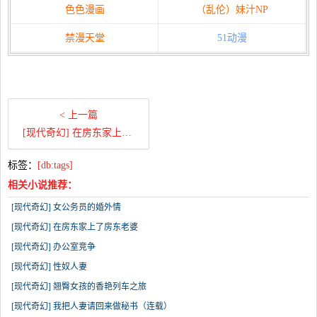
色色漫画
（乱伦）妹汁NP
禁漫天堂
51动漫
< 上一篇
[现代奇幻] 在房东家上了房东老婆
标签：
[db:tags]
相关小说推荐：
[现代奇幻] 女公务员的婚外情
[现代奇幻] 在房东家上了房东老婆
[现代奇幻] 办公室竞争
[现代奇幻] 性奴人妻
[现代奇幻] 翘臀女孩的香艳列车之旅
[现代奇幻] 我把人妻请回来做秘书（连载）