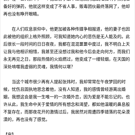
备好的弹药，他就这样变成了不省人事，贩毒团伙最终落网了，他却
再也没有睁开眼睛。
在人们叹息崇仰中，他更加被各种传媒争相报道，他的妻子也因
此被他的组织上格外照顾，可我知道她内心的悲伤是无人能及的。此
后很长一段时间的日日夜夜，我都在混混噩噩中度过，我不明白上天
让我与他相识相惜，我甚至还没想过我和他今后会走向何方，而我们
永无再见之日，那段热情的火焰燃过，他变成了一缕轻烟，在天国的
深处啃噬我虚弱的灵魂，我情何以堪？
当这个城市很少再有人提起张炜时，我却常常在午夜梦回的时
候，忧伤且固执地思念着他，没有人知道，我的感情曾经游离出婚
姻，我想这会是我一生唯一的一次婚外恋，因为爱是不能忘记的。也
许从此，我生命中关于爱情的所有想念和渴望，都如他温暖的鼻息般
不复存在，而那夜花开的激情过后，我居然对周遭四季错落的花朵漠
漠的，再也没有了感觉。
【完】