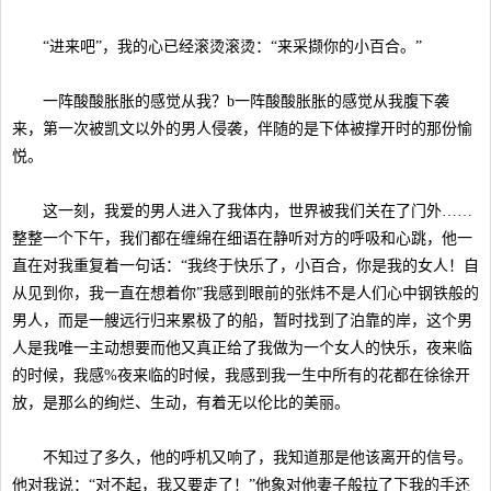
“进来吧”，我的心已经滚烫滚烫：“来采撷你的小百合。”
一阵酸酸胀胀的感觉从我？b一阵酸酸胀胀的感觉从我腹下袭
来，第一次被凯文以外的男人侵袭，伴随的是下体被撑开时的那份愉
悦。
这一刻，我爱的男人进入了我体内，世界被我们关在了门外……
整整一个下午，我们都在缠绵在细语在静听对方的呼吸和心跳，他一
直在对我重复着一句话：“我终于快乐了，小百合，你是我的女人！自
从见到你，我一直在想着你”我感到眼前的张炜不是人们心中钢铁般的
男人，而是一艘远行归来累极了的船，暂时找到了泊靠的岸，这个男
人是我唯一主动想要而他又真正给了我做为一个女人的快乐，夜来临
的时候，我感%夜来临的时候，我感到我一生中所有的花都在徐徐开
放，是那么的绚烂、生动，有着无以伦比的美丽。
不知过了多久，他的呼机又响了，我知道那是他该离开的信号。
他对我说：“对不起，我又要走了！”他象对他妻子般拉了下我的手还