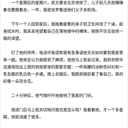
一个星期后的星期六，凯文要去北京进修了，儿子前几天就嚷嚷
着也要跟着去，一早，我就张罗着送他们父子去机场。
下午一个人回到家后，我拖着疲惫的身子到卫生间泡了个澡，起
身拭水时，我呆呆地望着自己在落地镜中的裸体，按捺不住见张炜一
面的渴望。
打了他的传呼，电话中我谎称我有急事请他无论如何要到我家里
来一趟。他肯定以为我碰到了麻烦，说他马上就会过来。我到衣柜中
迅速地找出上周的到他家穿的那套衣服：一件收腰的淡粉色衬衫和一
条及膝的乳白色一步裙。换上衣服后，我跑到镜前看了看自己，真的
好像一朵百合花。
二十分钟后，他气喘吁吁地按响了我家的门铃。
他进门后马上就关切地问我究竟怎么啦？我看着他，才一个多星
期，他就消廋了很多。