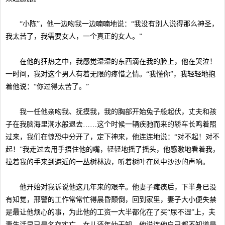
“小陈”，他一边吻我一边喃喃地说：“我没有别人说得那么神圣，
我太苦了，我需要女人，一个真正的女人。”
在他的狂热之中，我感觉湿湿的东西滴在我的脸上，他在哭泣！
一时间，我对这个男人有着无限的疼惜之情。“我懂你”，我轻轻地抱
着他说：“你过得太苦了。”
我一任他亲吻我、抚摸我，我的胸部开始兔子般起伏，丈夫和孩
子在我脑海里潮水般退去……这个时候一辆疾驰而来的轿车长鸣着照
过来，我们在惊恐中分开了，定下神来，他连连地说：“对不起！对不
起！”我走过去用手捂住他的嘴，轻轻地摇了摇头，他感激地看着我，
拉着我的手来到避近的一丛树林边，听着树叶在风中沙沙的声响。
他开始对我诉说他这几年来的艰辛。他妻子瘫痪后，下半身已没
有知觉，邢警的工作常常忙得晨昏颠倒，回到家里，妻子大小便失禁
是最让他烦心的事，为此他的工资一大半都化在了买“尿不湿”上，夫
妻生活早已是名存实亡，女儿还年幼无知，他说连他自己都不知道是