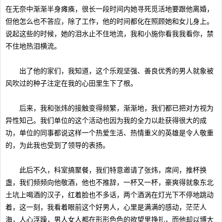
在无奈中渐渐半身瘫痪，很长一段时间内她寻死觅活地要跟他离婚，
但他怎么也不答应，除了工作，他的时间都化在照顾她和女儿身上。
说起这些的时候，她的泪水止不住地流，我和小施你看我我看你，禁
不住地热泪横流。
出了他的家们，我知道，这个乐观坚强、善良优秀的男人就象被
风吹过的种子注定在我的心田里生下了根。
后来，我和张炜的接触变得频繁，渐渐地，我们都已把对方视为
异性知己。我们单位的这个活动也因为我的全力以赴获得很大的成
功，单位的同事都说这样一个热爱生活、热情重义的英雄是令人敬重
的，为此我也受到了领导的表扬。
此后不久，科室搞聚餐，我们特意邀请了张炜，席间，推杯换
盏，我们频频向他敬酒，他也不推辞，一杯又一杯，豪爽得就象东北
土坑上喝酒的汉子，红着脸也不多话，两个酒涡在灯光下不停地跳动
着，这一刻，我看着眼前这个好男人，心里是满满的感动，茫茫人
海，人心浮躁，男人女人都在形形色色的欲望里挣扎，而他却以博大