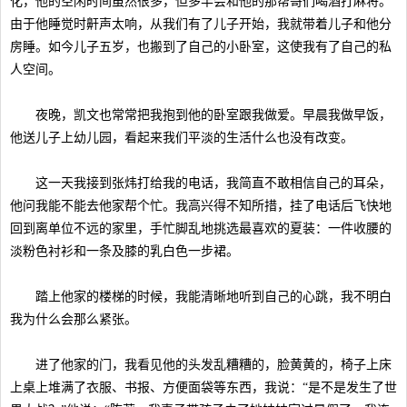
化，他的空闲时间虽然很多，但多半会和他的那帮哥们喝酒打麻将。
由于他睡觉时鼾声太响，从我们有了儿子开始，我就带着儿子和他分
房睡。如今儿子五岁，也搬到了自己的小卧室，这使我有了自己的私
人空间。
夜晚，凯文也常常把我抱到他的卧室跟我做爱。早晨我做早饭，
他送儿子上幼儿园，看起来我们平淡的生活什么也没有改变。
这一天我接到张炜打给我的电话，我简直不敢相信自己的耳朵，
他问我能不能去他家帮个忙。我高兴得不知所措，挂了电话后飞快地
回到离单位不远的家里，手忙脚乱地挑选最喜欢的夏装：一件收腰的
淡粉色衬衫和一条及膝的乳白色一步裙。
踏上他家的楼梯的时候，我能清晰地听到自己的心跳，我不明白
我为什么会那么紧张。
进了他家的门，我看见他的头发乱糟糟的，脸黄黄的，椅子上床
上桌上堆满了衣服、书报、方便面袋等东西，我说：“是不是发生了世