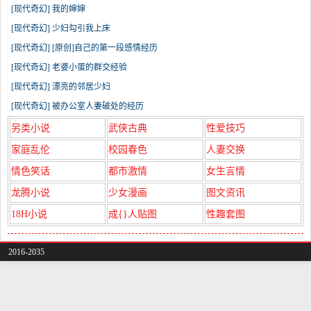
[现代奇幻] 我的婶婶
[现代奇幻] 少妇勾引我上床
[现代奇幻] [原创]自己的第一段感情经历
[现代奇幻] 老婆小蛋的群交经验
[现代奇幻] 漂亮的邻居少妇
[现代奇幻] 被办公室人妻破处的经历
另类小说
武侠古典
性爱技巧
家庭乱伦
校园春色
人妻交换
情色笑话
都市激情
女生言情
龙腾小说
少女漫画
图文资讯
18H小说
成{}人贴图
性趣套图
2016-2035