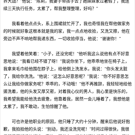
界大战？”他说：“陈莉，我妻子带孩子去了她妹妹家过暑假了，我连
续三天执行任务，太累了，帮我整理整理，好吗？”
我看着他点点头，系上围裙就忙开了，我也奇怪我在帮他做家务
的时候就好象这根本就是我的家，我一点点地收拾，又洗又擦，他在
旁边不声不响地帮我递东西，一切收拾停当，他说：“谢谢你！”
我望着他笑着：“小子，还没完呢！”他听我这么说他有点不好意
思地说：“我看已经不错了呀！”我说你坐下，他乖乖地坐在椅子上，
我拿来毛巾给他围在脖子上，给他倒上洗发水，我说：“你头发太脏
了，我给你洗洗。”他说：“这怎么好意思呢？”我说：“你不好意思怎
么让我给你做家务呢？乖乖的，不动哦！”他不再推辞，我轻轻地给他
搓洗着，他的头发又厚又密，对着我心仪的男人，我心里是快乐的，
我希望我能给他洗去疲惫，他靠着我，居然一会儿睡着了，我想他是
太累了，我不敢动，生怕惊醒了他。
可也许是他职业的原因，他只睡了大约十分钟，醒来后他说好抱
歉，我拍拍他的头说：“别动，我还没洗完呢！”时间过得很快，我很