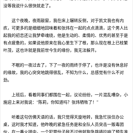
没等我说什么很快就走了。
这个夜晚，夜雨敲窗，我在床上辗转反侧，对于凯文我也有内
疚，可更多的是细细地回味着和张炜在一起的点点滴滴，这个男人比
起我的初恋还让我梦牵魂绕，他是生动的、柔情的、优秀的甚至于是
有点疲惫的，如果说他原来在我心里生下了根，那么现在根上已枝繁
叶茂，这也许就是我前世今生的缘份，我无法躲开。
不眠的一夜过去了，下了一夜的雨终于停了，也许是没有休息好
的缘故，我的心突突地跳得很乱，不知为什么，总感觉有什么不对
劲。
上班后，看着同事们都围在一起，议论纷纷，一片混乱嘈杂，小
施迎上来对我说：“陈莉，你知道吗？张炜牺牲了！”
听着这句仿佛天语的话，我只觉得天旋地转，我急忙扶住办公
桌，这时我才知道，他昨晚的紧急任务是和全队人员突击一贩毒团
伙，在一番火拼中，一个犯罪份子敌不过他就狗急跳墙拉响了预先准